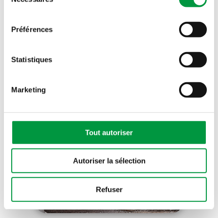
du
9 octobre 2025
consentement
Cactus célèbre 196 parcours
inspirants : la fidélité et la passion
Préférences
de ses collaborateurs mises à
l’honneur
Statistiques
Marketing
Tout autoriser
Autoriser la sélection
Refuser