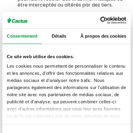
être interceptés ou altérés par des tiers.
L’Utilisateur accepte que tout accès au Site ou
toute utilisation du Site s’effectue sous sa propre
Consentement
Détails
À propos des cookies
responsabilité.
Il appartient à tout Utilisateur du Site de prendre
Ce site web utilise des cookies.
toutes les mesures et dispositions appropriées afin
de protéger ses propres données et/ou logiciels
Les cookies nous permettent de personnaliser le contenu
de la contamination par d’éventuels virus ou tout
et les annonces, d'offrir des fonctionnalités relatives aux
autre procédé de piratage circulant sur Internet.
médias sociaux et d'analyser notre trafic. Nous
partageons également des informations sur l'utilisation de
Il est rappelé que Cactus s’abstient de tout envoi
notre site avec nos partenaires de médias sociaux, de
de courriers électroniques dont la finalité consiste
publicité et d'analyse, qui peuvent combiner celles-ci
à recueillir des informations confidentielles (codes
avec d'autres informations que vous leur avez fournies
d’accès, mots de passe ou numéros de comptes
ou qu'ils ont collectées lors de votre utilisation de leurs
bancaires).
services.
En cas de réception de tels courriers
Sélection