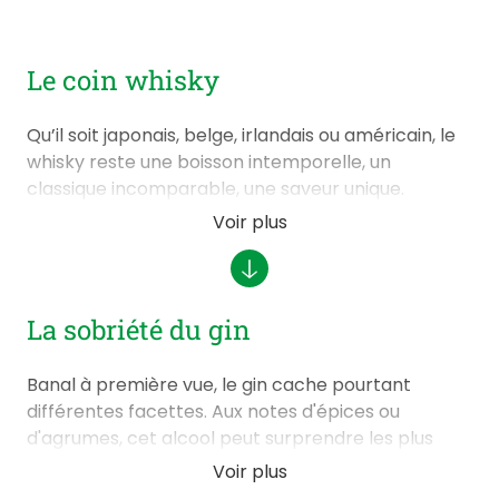
Le coin whisky
Qu’il soit japonais, belge, irlandais ou américain, le
whisky reste une boisson intemporelle, un
classique incomparable, une saveur unique.
Voir plus
Retrouvez les marques comme Dalwhinnie,
Singleton, Langatun Old Deer ou encore
Glenborrodale tout comme une sélection de
whiskys d’exception produits par des artisans
La sobriété du gin
passionnés dans des distilleries artisanales !
Banal à première vue, le gin cache pourtant
différentes facettes. Aux notes d'épices ou
d'agrumes, cet alcool peut surprendre les plus
sceptiques.
Voir plus