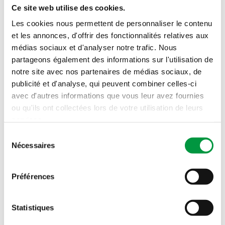
produits au Luxembourg par des créateurs
Ce site web utilise des cookies.
Voir plus
enthousiastes et passionnés. Parce que la qualité
Les cookies nous permettent de personnaliser le contenu
est aussi une affaire luxembourgeoise.
et les annonces, d'offrir des fonctionnalités relatives aux
médias sociaux et d'analyser notre trafic. Nous
partageons également des informations sur l'utilisation de
notre site avec nos partenaires de médias sociaux, de
publicité et d'analyse, qui peuvent combiner celles-ci
avec d'autres informations que vous leur avez fournies
ou qu'ils ont collectées lors de votre utilisation de leurs
services.
Sélection
Nécessaires
du
consentement
Préférences
Statistiques