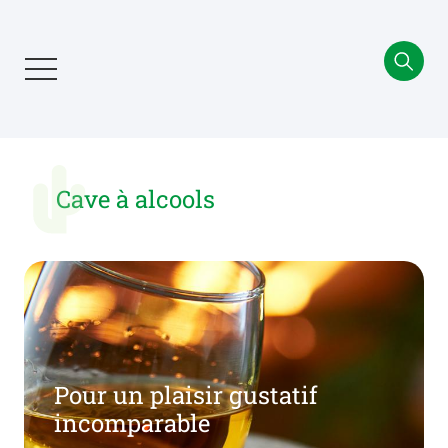
Aller
au
contenu
principal
Cave à alcools
Pour un plaisir gustatif
incomparable