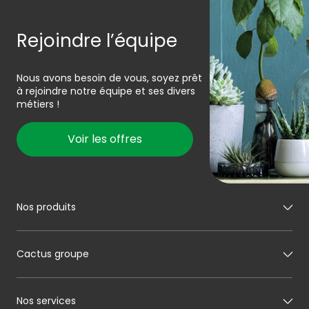
Rejoindre l’équipe
Nous avons besoin de vous, soyez prêt
à rejoindre notre équipe et ses divers
métiers !
Voir les offres
Nos produits
Mon boucher
Cactus groupe
Mon charcutier
Mon boulanger
A propos de Cactus
Nos services