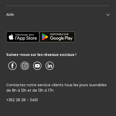
Mon pâtissier
Notre histoire
Mon fromager
Nos engagements
Carte cadeau
Aide
Mon maraîcher
Le sponsoring selon Cactus
Listes cadeaux
Mon poissonnier
Déclaration générale de Protection des données
Cactus shoppi
Services Postaux
Conditions générales – Site www.cactus.lu
Media / Presse
Service photo
Notice d’information Cactus et Caterman (de Schnékert
Présentation du groupe (PDF)
Service après-vente
Traiteur) - Traitement des données personnelles
Service clients
Conditions générales de garantie
Suivez-nous sur les réseaux sociaux !
Contactez notre service clients tous les jours ouvrables
de 8h à 12h et de 13h à 17h
+352 28 28 - 3461