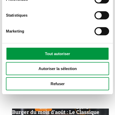
Statistiques
Nouveau!
Marketing
Entretien et détartrage de votre machine à
café
Tout autoriser
Voir plus
Autoriser la sélection
Refuser
Burger du mois d'août : Le Classique