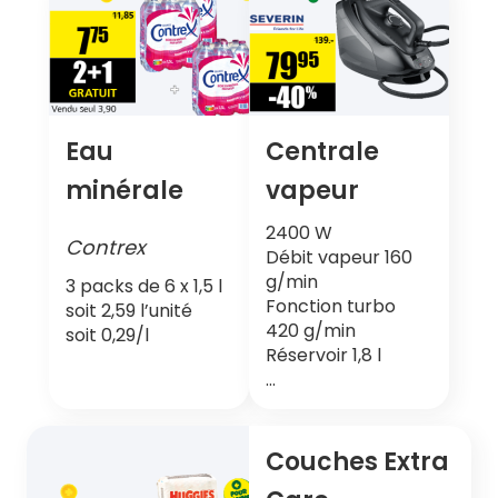
Eau
Centrale
minérale
vapeur
2400 W
Contrex
Débit vapeur 160
g/min
3 packs de 6 x 1,5 l
Fonction turbo
soit 2,59 l’unité
420 g/min
soit 0,29/l
Réservoir 1,8 l
…
Couches Extra