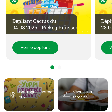
Dépliant Cactus du
Dépl
04.08.2026 - Pickeg Präisser
28.0
Voir le dépliant
V
Catalogue Rentrée
Menu de la
2026
semaine