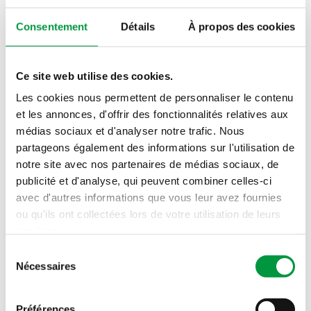
Vin découverte du mois d'août
Consentement
Détails
À propos des cookies
Chaque mois, un nouveau vin à découvrir!
Je découvre
Ce site web utilise des cookies.
Les cookies nous permettent de personnaliser le contenu
et les annonces, d'offrir des fonctionnalités relatives aux
médias sociaux et d'analyser notre trafic. Nous
partageons également des informations sur l'utilisation de
notre site avec nos partenaires de médias sociaux, de
publicité et d'analyse, qui peuvent combiner celles-ci
Cactus lance Protein+ : la viande du
avec d'autres informations que vous leur avez fournies
ou qu'ils ont collectées lors de votre utilisation de leurs
quotidien, enrichie en protéines
services.
végétales
Sélection
Nécessaires
du
Voir plus
consentement
Préférences