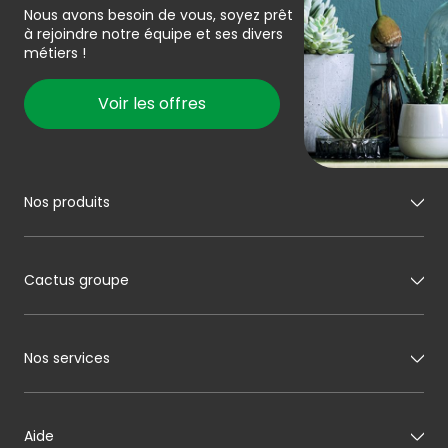
Nous avons besoin de vous, soyez prêt
à rejoindre notre équipe et ses divers
métiers !
Voir les offres
Nos produits
Mon boucher
Cactus groupe
Mon charcutier
A propos de Cactus
Mon boulanger
Nos services
Notre histoire
Mon pâtissier
Carte cadeau
Nos engagements
Mon fromager
Aide