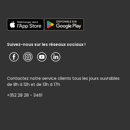
Listes cadeaux
Le sponsoring selon Cactus
Mon maraîcher
Déclaration générale de Protection des données
Services Postaux
Cactus shoppi
Mon poissonnier
Conditions générales – Site www.cactus.lu
Service photo
Media / Presse
Notice d’information Cactus et Caterman (de Schnékert
Traiteur) - Traitement des données personnelles
Service après-vente
Présentation du groupe (PDF)
Suivez-nous sur les réseaux sociaux !
Conditions générales de garantie
Service clients
Contactez notre service clients tous les jours ouvrables
de 8h à 12h et de 13h à 17h
+352 28 28 - 3461