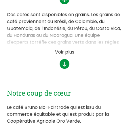
marques produites dans les ateliers de
torréfaction, à savoir :
Bruno, Cactus et café
Ces cafés sont disponibles en grains. Les grains de
Leesch.
café proviennent du Brésil, de Colombie, du
Guatemala, de l’Indonésie, du Pérou, du Costa Rica,
du Honduras ou du Nicaragua. Une équipe
d’experts torréfie ces grains verts dans les règles
de l’art pour révéler le meilleur des arômes. Du «
Voir plus
Made in Luxembourg » ! Doux, corsé, fruité ou fin, il y
en a pour tous les goûts.
Notre coup de cœur
Le café Bruno Bio-Fairtrade qui est issu du
commerce équitable et qui est produit par la
Coopérative Agricole Oro Verde.