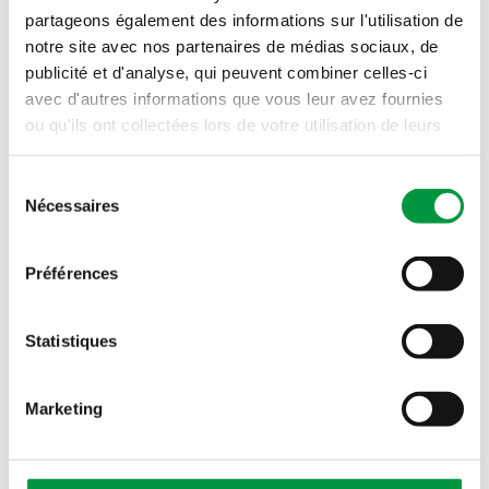
partageons également des informations sur l'utilisation de
Plateau de fromages
notre site avec nos partenaires de médias sociaux, de
publicité et d'analyse, qui peuvent combiner celles-ci
avec d'autres informations que vous leur avez fournies
Commandez votre plateau au minimum 24
ou qu'ils ont collectées lors de votre utilisation de leurs
heures à l’avance auprès de votre fromager
services.
Cactus*. Du sur mesure, pour toute
Sélection
occasion et toute envie. Demandez-nous
Nécessaires
du
conseil et nous prenons avec grand plaisir
consentement
note de votre commande.
Préférences
*Disponible uniquement dans les supermarchés
Cactus Belle Etoile, Bascharage, Howald,
Statistiques
Bereldange, Remich, Mersch et Bettembourg.
Marketing