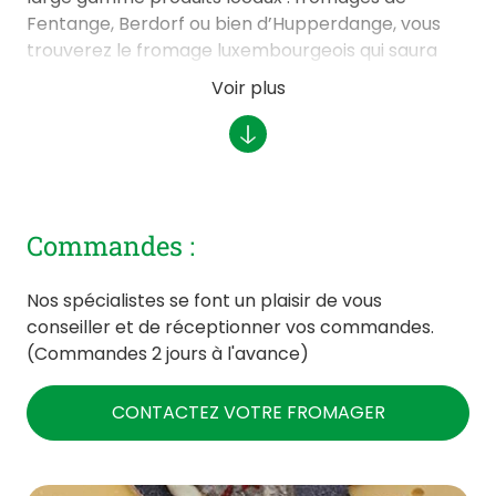
Fentange, Berdorf ou bien d’Hupperdange, vous
trouverez le fromage luxembourgeois qui saura
répondre à vos envies. Le terroir est à l’honneur
Voir plus
chez nous : Fromagerie de Luxembourg, ferme
biologique « A Schiewesch » ou encore Luxlait. Le
Luxembourg a tant à offrir. Produits de qualité,
biologiques et régionaux, que demander de plus ?
Commandes :
Nos spécialistes se font un plaisir de vous
conseiller et de réceptionner vos commandes.
(Commandes 2 jours à l'avance)
CONTACTEZ VOTRE FROMAGER