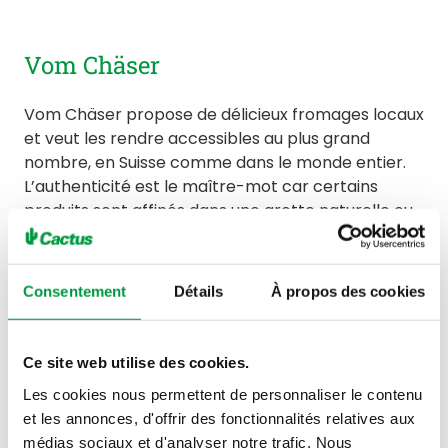
Vom Chäser
Vom Chäser propose de délicieux fromages locaux
et veut les rendre accessibles au plus grand
nombre, en Suisse comme dans le monde entier.
L’authenticité est le maître-mot car certains
produits sont affinés dans une grotte naturelle ou
dans une cave d’affinage ! Selon la caractéristique
du fromage, il y a un processus spécifique qui se
cache derrière.
Consentement
Détails
À propos des cookies
Ce site web utilise des cookies.
Les cookies nous permettent de personnaliser le contenu
et les annonces, d'offrir des fonctionnalités relatives aux
médias sociaux et d'analyser notre trafic. Nous