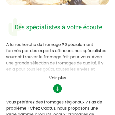
Des spécialistes à votre écoute
A la recherche du fromage ? Spécialement
formés par des experts affineurs, nos spécialistes
sauront trouver le fromage fait pour vous. Avec
une grande sélection de fromages de qualité, il y
en a pour tous les goûts, toutes les envies et
toutes les occasions. Vous voulez accorder votre
Voir plus
fromage avec du vin ou de la bière ? Nous saurons
vous conseiller en magasin ! Fromages artisanaux,
biologiques et/ou locaux, vous trouverez
facilement des produits savoureux mais surtout
Vous préférez des fromages régionaux ? Pas de
authentiques qui sauront réveiller toutes nuances
problème ! Chez Cactus, nous proposons une
de votre palais.
large gamme produits locaux : fromages de