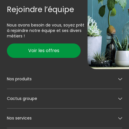
Rejoindre l’équipe
Nous avons besoin de vous, soyez prêt
à rejoindre notre équipe et ses divers
métiers !
Voir les offres
Nos produits
Mon boucher
Cactus groupe
Mon charcutier
Mon boulanger
A propos de Cactus
Nos services
Mon pâtissier
Notre histoire