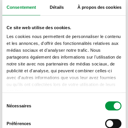
Consentement
Détails
À propos des cookies
Ce site web utilise des cookies.
Les cookies nous permettent de personnaliser le contenu
et les annonces, d'offrir des fonctionnalités relatives aux
Zesummen fir eis Bio Baueren :
médias sociaux et d'analyser notre trafic. Nous
partageons également des informations sur l'utilisation de
du blé bio luxembourgeois au
notre site avec nos partenaires de médias sociaux, de
pain Cactus
publicité et d'analyse, qui peuvent combiner celles-ci
avec d'autres informations que vous leur avez fournies
Découvrez Zesummen fir eis Bio Baueren, la…
ou qu'ils ont collectées lors de votre utilisation de leurs
services.
Sélection
Nécessaires
du
consentement
Préférences