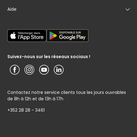
Mon fromager
Nos engagements
Carte cadeau
Aide
Mon maraîcher
Le sponsoring selon Cactus
Listes cadeaux
Mon poissonnier
Déclaration générale de Protection des données
Cactus shoppi
Services Postaux
Conditions générales – Site www.cactus.lu
Media / Presse
Service photo
Notice d’information Cactus et Caterman (de Schnékert
Présentation du groupe (PDF)
Service après-vente
Traiteur) - Traitement des données personnelles
Service clients
Conditions générales de garantie
Suivez-nous sur les réseaux sociaux !
Contactez notre service clients tous les jours ouvrables
de 8h à 12h et de 13h à 17h
+352 28 28 - 3461