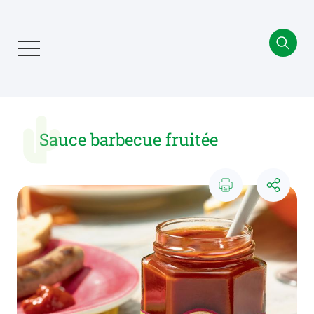
Aller
au
contenu
principal
Sauce barbecue fruitée