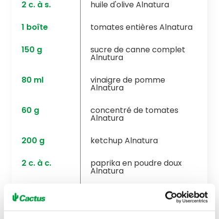
2
c. à s.
huile d'olive Alnatura
1
boîte
tomates entières Alnatura
150
g
sucre de canne complet
Alnutura
80
ml
vinaigre de pomme
Alnatura
60
g
concentré de tomates
Alnatura
200
g
ketchup Alnatura
2
c. à c.
paprika en poudre doux
Alnatura
200
g
Fraises
50
g
sirop d'érable Grade A