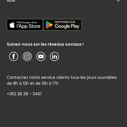
Carte cadeau
Aide
Mon maraîcher
Le sponsoring selon Cactus
Listes cadeaux
Mon poissonnier
Déclaration générale de Protection des données
Cactus shoppi
Services Postaux
Conditions générales – Site www.cactus.lu
Media / Presse
Service photo
Notice d’information Cactus et Caterman (de Schnékert
Présentation du groupe (PDF)
Service après-vente
Traiteur) - Traitement des données personnelles
Service clients
Conditions générales de garantie
Suivez-nous sur les réseaux sociaux !
Contactez notre service clients tous les jours ouvrables
de 8h à 12h et de 13h à 17h
+352 28 28 - 3461