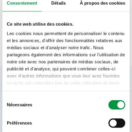
Alnatura
Consentement
Détails
À propos des cookies
2
c. à s.
sauce soja Shoyu Alnatura
Ce site web utilise des cookies.
2
c. à c.
Sel marin Alnatura
Les cookies nous permettent de personnaliser le contenu
et les annonces, d'offrir des fonctionnalités relatives aux
médias sociaux et d'analyser notre trafic. Nous
partageons également des informations sur l'utilisation de
notre site avec nos partenaires de médias sociaux, de
publicité et d'analyse, qui peuvent combiner celles-ci
avec d'autres informations que vous leur avez fournies
Votre newsletter Cactus
ou qu'ils ont collectées lors de votre utilisation de leurs
services.
Sélection
Offres, recettes, promotions et offres exclusives en
Nécessaires
du
avant-première ! Recevez-les dans votre boîte de
consentement
réception !
Préférences
Votre