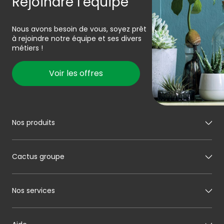
Rejoindre l’équipe
Nous avons besoin de vous, soyez prêt
à rejoindre notre équipe et ses divers
métiers !
Voir les offres
Nos produits
Mon boucher
Cactus groupe
Mon charcutier
Mon boulanger
A propos de Cactus
Nos services
Mon pâtissier
Notre histoire
Mon fromager
Nos engagements