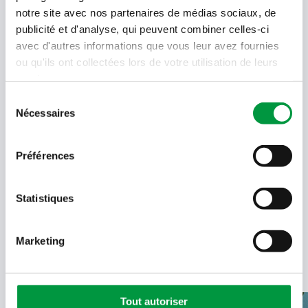
réception !
notre site avec nos partenaires de médias sociaux, de
publicité et d'analyse, qui peuvent combiner celles-ci
Votre
avec d'autres informations que vous leur avez fournies
adresse
ou qu'ils ont collectées lors de votre utilisation de leurs
email
services.
Language
Sélection
- Sélectionner -
Nécessaires
du
consentement
Quel code est dans l'image ?
Préférences
Saisissez les caractères présents
dans l'image.
En soumettant votre adresse e-mail, vous acceptez de
Statistiques
recevoir des e-mails de Cactus et acceptez la politique de
données de Cactus.
En savoir plus
Marketing
Tout autoriser