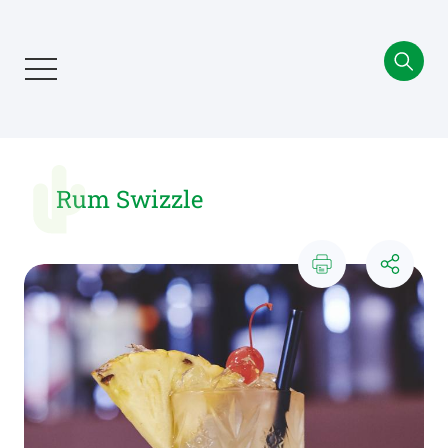
Aller
au
contenu
principal
Rum Swizzle