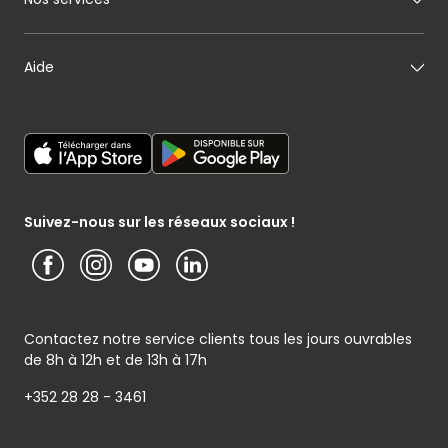
Mon pâtissier
Notre histoire
Mon fromager
Nos engagements
Carte cadeau
Aide
Mon maraîcher
Le sponsoring selon Cactus
Listes cadeaux
Mon poissonnier
Déclaration générale de Protection des données
Cactus shoppi
Services Postaux
Conditions générales – Site www.cactus.lu
Media / Presse
Service photo
Notice d’information Cactus et Caterman (de Schnékert
Présentation du groupe (PDF)
Service après-vente
Traiteur) - Traitement des données personnelles
Service clients
Conditions générales de garantie
Suivez-nous sur les réseaux sociaux !
Contactez notre service clients tous les jours ouvrables
de 8h à 12h et de 13h à 17h
+352 28 28 - 3461