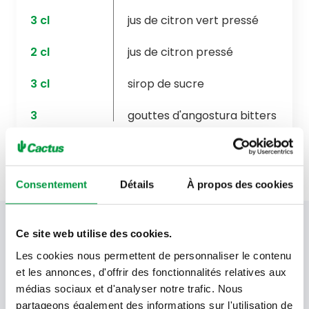
3
cl
jus de citron vert pressé
2
cl
jus de citron pressé
3
cl
sirop de sucre
3
gouttes d'angostura bitters
Consentement
Détails
À propos des cookies
Votre newsletter Cactus
Ce site web utilise des cookies.
Les cookies nous permettent de personnaliser le contenu
et les annonces, d'offrir des fonctionnalités relatives aux
médias sociaux et d'analyser notre trafic. Nous
Offres, recettes, promotions et offres exclusives en
avant-première ! Recevez-les dans votre boîte de
partageons également des informations sur l'utilisation de