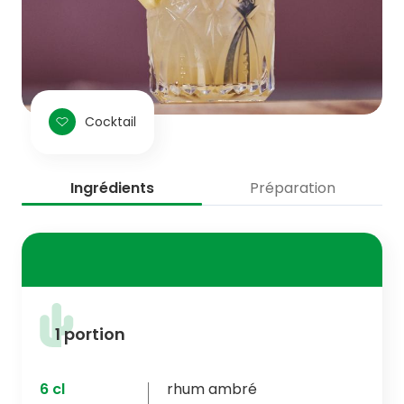
Cocktail
Ingrédients
Préparation
1 portion
6
cl
rhum ambré