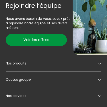
Rejoindre l’équipe
Nous avons besoin de vous, soyez prêt
à rejoindre notre équipe et ses divers
métiers !
Voir les offres
Nos produits
Mon boucher
Cactus groupe
Mon charcutier
Mon boulanger
A propos de Cactus
Nos services
Mon pâtissier
Notre histoire
Mon fromager