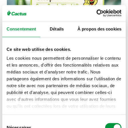
Consentement
Détails
À propos des cookies
Ce site web utilise des cookies.
Acte n°76
Les cookies nous permettent de personnaliser le contenu
Shop Green en partenariat avec
et les annonces, d'offrir des fonctionnalités relatives aux
SuperDrecksKëscht
médias sociaux et d'analyser notre trafic. Nous
partageons également des informations sur l'utilisation de
notre site avec nos partenaires de médias sociaux, de
publicité et d'analyse, qui peuvent combiner celles-ci
avec d'autres informations que vous leur avez fournies
ou qu'ils ont collectées lors de votre utilisation de leurs
services.
Sélection
Nécessaires