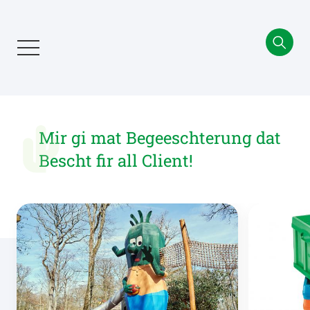
Aller
au
contenu
principal
Mir gi mat Begeeschterung dat
Bescht fir all Client!