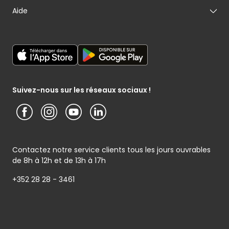
Nos engagements
Carte cadeau
Aide
Mon maraîcher
Le sponsoring selon Cactus
Listes cadeaux
Mon poissonnier
Déclaration générale de Protection des données
Cactus shoppi
Services Postaux
Conditions générales – Site www.cactus.lu
Media / Presse
Service photo
Notice d’information Cactus et Caterman (de Schnékert
Présentation du groupe (PDF)
Service après-vente
Traiteur) - Traitement des données personnelles
Service clients
Conditions générales de garantie
Suivez-nous sur les réseaux sociaux !
Contactez notre service clients tous les jours ouvrables
de 8h à 12h et de 13h à 17h
+352 28 28 - 3461