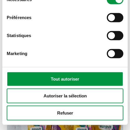
du
consentement
Préférences
Statistiques
Acte n°74
Marketing
Yuppi dans une démarche pédagogique, mais
jamais…
Tout autoriser
Autoriser la sélection
Refuser