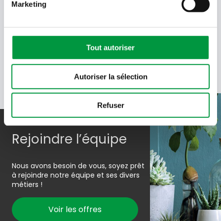
Saisissez les caractères présents
Marketing
dans l'image.
En soumettant votre adresse e-mail, vous acceptez de
recevoir des e-mails de Cactus et acceptez la politique de
données de Cactus.
En savoir plus
Tout autoriser
Autoriser la sélection
Refuser
Rejoindre l’équipe
Nous avons besoin de vous, soyez prêt
à rejoindre notre équipe et ses divers
métiers !
Voir les offres