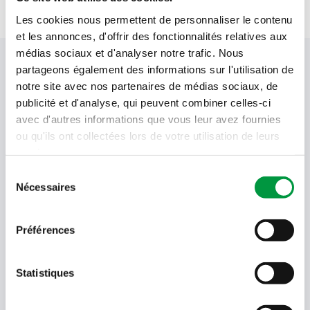
Les cookies nous permettent de personnaliser le contenu
et les annonces, d'offrir des fonctionnalités relatives aux
médias sociaux et d'analyser notre trafic. Nous
Votre newsletter Cactus
partageons également des informations sur l'utilisation de
notre site avec nos partenaires de médias sociaux, de
publicité et d'analyse, qui peuvent combiner celles-ci
avec d'autres informations que vous leur avez fournies
Offres, recettes, promotions et offres exclusives en
ou qu'ils ont collectées lors de votre utilisation de leurs
avant-première ! Recevez-les dans votre boîte de
services.
réception !
Sélection
Nécessaires
Votre
du
adresse
consentement
email
Préférences
Language
- Sélectionner -
Statistiques
Quel code est dans l'image ?