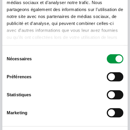
médias sociaux et d'analyser notre trafic. Nous
partageons également des informations sur l'utilisation de
Offres, recettes, promotions et offres exclusives en
notre site avec nos partenaires de médias sociaux, de
avant-première ! Recevez-les dans votre boîte de
publicité et d'analyse, qui peuvent combiner celles-ci
réception !
avec d'autres informations que vous leur avez fournies
ou qu'ils ont collectées lors de votre utilisation de leurs
Votre
adresse
services.
email
Sélection
Nécessaires
Language
du
- Sélectionner -
consentement
Préférences
Quel code est dans l'image ?
Saisissez les caractères présents
Statistiques
dans l'image.
En soumettant votre adresse e-mail, vous acceptez de
recevoir des e-mails de Cactus et acceptez la politique de
Marketing
données de Cactus.
En savoir plus