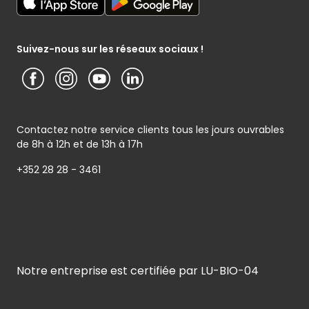
Service photo
Notice d’information Cactus et Caterman (de Schnékert
Présentation du groupe (PDF)
Service après-vente
Traiteur) - Traitement des données personnelles
Service clients
Conditions générales de garantie
Suivez-nous sur les réseaux sociaux !
Contactez notre service clients tous les jours ouvrables
de 8h à 12h et de 13h à 17h
+352 28 28 - 3461
Notre entreprise est certifiée par LU-BIO-04