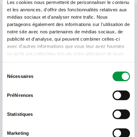
Les cookies nous permettent de personnaliser le contenu
et les annonces, d'offrir des fonctionnalités relatives aux
Votre newsletter Cactus
médias sociaux et d'analyser notre trafic. Nous
partageons également des informations sur l'utilisation de
notre site avec nos partenaires de médias sociaux, de
publicité et d'analyse, qui peuvent combiner celles-ci
Offres, recettes, promotions et offres exclusives en
avec d'autres informations que vous leur avez fournies
avant-première ! Recevez-les dans votre boîte de
ou qu'ils ont collectées lors de votre utilisation de leurs
réception !
services.
Votre
Sélection
adresse
Nécessaires
du
email
consentement
Language
Préférences
- Sélectionner -
Quel code est dans l'image ?
Statistiques
Saisissez les caractères présents
dans l'image.
Marketing
En soumettant votre adresse e-mail, vous acceptez de