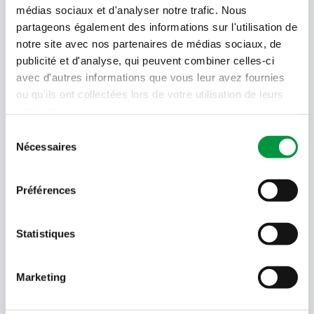
médias sociaux et d'analyser notre trafic. Nous
partageons également des informations sur l'utilisation de
Offres, recettes, promotions et offres exclusives en
notre site avec nos partenaires de médias sociaux, de
avant-première ! Recevez-les dans votre boîte de
publicité et d'analyse, qui peuvent combiner celles-ci
réception !
avec d'autres informations que vous leur avez fournies
ou qu'ils ont collectées lors de votre utilisation de leurs
Votre
services.
adresse
email
Sélection
Nécessaires
du
Language
consentement
- Sélectionner -
Préférences
Quel code est dans l'image ?
Saisissez les caractères présents
Statistiques
dans l'image.
En soumettant votre adresse e-mail, vous acceptez de
recevoir des e-mails de Cactus et acceptez la politique de
Marketing
données de Cactus.
En savoir plus