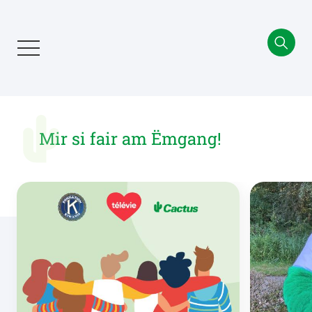
Aller
au
contenu
principal
Mir si fair am Ëmgang!