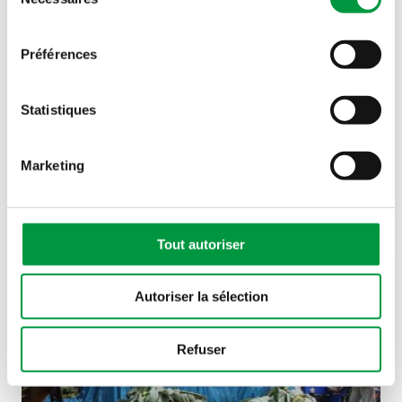
du
consentement
Préférences
Statistiques
Acte n°180
Notre mascotte Yuppi est Global Parent
Marketing
Unicef
Tout autoriser
Autoriser la sélection
Refuser