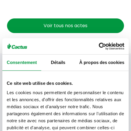
Voir tous nos actes
Consentement
Détails
À propos des cookies
Votre newsletter Cactus
Ce site web utilise des cookies.
Offres, recettes, promotions et offres exclusives en
Les cookies nous permettent de personnaliser le contenu
avant-première ! Recevez-les dans votre boîte de
et les annonces, d'offrir des fonctionnalités relatives aux
réception !
médias sociaux et d'analyser notre trafic. Nous
partageons également des informations sur l'utilisation de
Votre
notre site avec nos partenaires de médias sociaux, de
adresse
email
publicité et d'analyse, qui peuvent combiner celles-ci