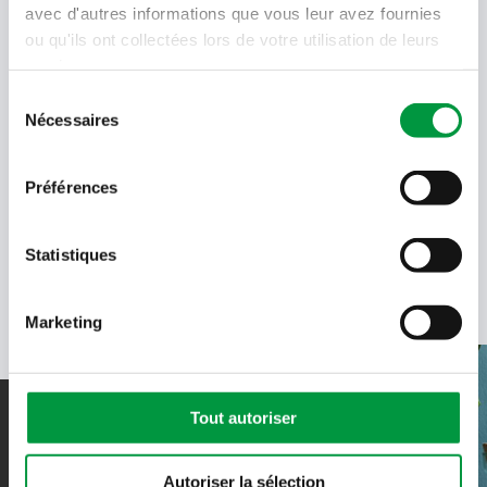
avec d'autres informations que vous leur avez fournies
Language
ou qu'ils ont collectées lors de votre utilisation de leurs
- Sélectionner -
services.
Sélection
Quel code est dans l'image ?
Nécessaires
du
Saisissez les caractères présents
consentement
dans l'image.
En soumettant votre adresse e-mail, vous acceptez de
Préférences
recevoir des e-mails de Cactus et acceptez la politique de
données de Cactus.
En savoir plus
Statistiques
Marketing
Tout autoriser
Rejoindre l’équipe
Autoriser la sélection