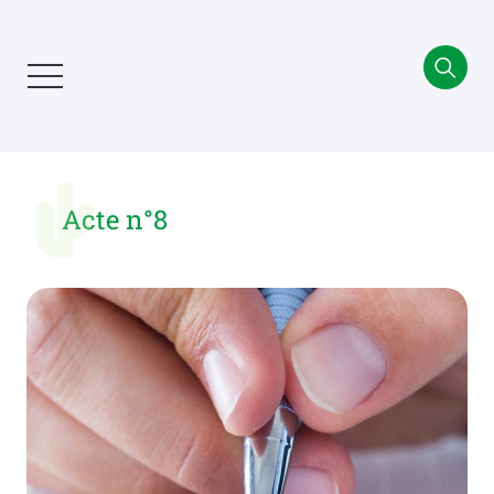
Aller
au
contenu
principal
Acte n°8