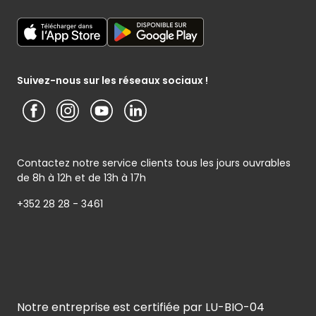
Déclaration générale de Protection des données
Cactus shoppi
Services Postaux
Conditions générales – Site www.cactus.lu
Media / Presse
Service photo
Notice d’information Cactus et Caterman (de Schnékert
Présentation du groupe (PDF)
Service après-vente
Traiteur) - Traitement des données personnelles
Service clients
Conditions générales de garantie
Suivez-nous sur les réseaux sociaux !
Contactez notre service clients tous les jours ouvrables
de 8h à 12h et de 13h à 17h
+352 28 28 - 3461
Notre entreprise est certifiée par LU-BIO-04