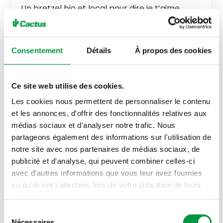
Un bretzel bio et local pour dire je t’aime
Consentement
Détails
À propos des cookies
Ce site web utilise des cookies.
Les cookies nous permettent de personnaliser le contenu
et les annonces, d'offrir des fonctionnalités relatives aux
médias sociaux et d'analyser notre trafic. Nous
partageons également des informations sur l'utilisation de
notre site avec nos partenaires de médias sociaux, de
publicité et d'analyse, qui peuvent combiner celles-ci
avec d'autres informations que vous leur avez fournies
ou qu'ils ont collectées lors de votre utilisation de leurs
services.
Acte n°171
Sélection
Natural Vibes, du coton biologique et un
Nécessaires