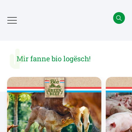
Aller
au
contenu
principal
Mir fanne bio logësch!