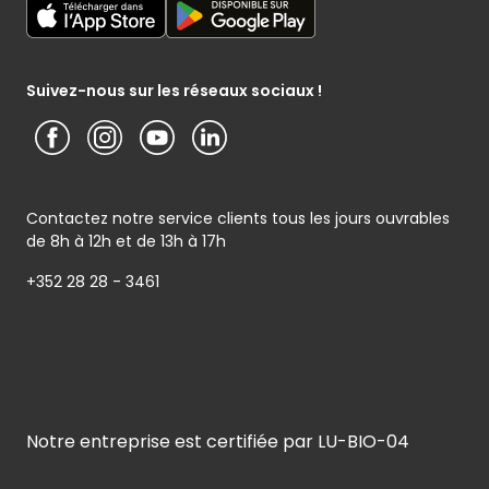
Media / Presse
Service photo
Notice d’information Cactus et Caterman (de Schnékert
Présentation du groupe (PDF)
Service après-vente
Traiteur) - Traitement des données personnelles
Service clients
Conditions générales de garantie
Suivez-nous sur les réseaux sociaux !
Contactez notre service clients tous les jours ouvrables
de 8h à 12h et de 13h à 17h
+352 28 28 - 3461
Notre entreprise est certifiée par LU-BIO-04