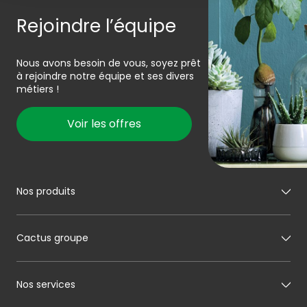
Rejoindre l’équipe
Nous avons besoin de vous, soyez prêt
à rejoindre notre équipe et ses divers
métiers !
Voir les offres
Nos produits
Mon boucher
Cactus groupe
Mon charcutier
Mon boulanger
A propos de Cactus
Nos services
Mon pâtissier
Notre histoire