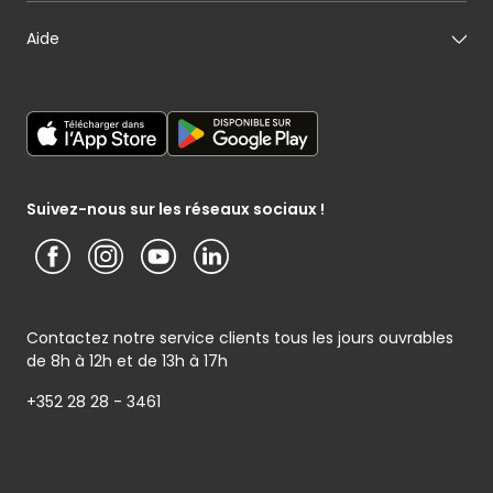
Mon fromager
Nos engagements
Carte cadeau
Aide
Mon maraîcher
Le sponsoring selon Cactus
Listes cadeaux
Mon poissonnier
Déclaration générale de Protection des données
Cactus shoppi
Services Postaux
Conditions générales – Site www.cactus.lu
Media / Presse
Service photo
Notice d’information Cactus et Caterman (de Schnékert
Présentation du groupe (PDF)
Service après-vente
Traiteur) - Traitement des données personnelles
Service clients
Conditions générales de garantie
Suivez-nous sur les réseaux sociaux !
Contactez notre service clients tous les jours ouvrables
de 8h à 12h et de 13h à 17h
+352 28 28 - 3461