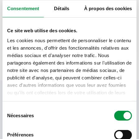
Consentement
Détails
À propos des cookies
3
càs
jus de citron Alnatura
Sel marin Alnatura
Ce site web utilise des cookies.
Les cookies nous permettent de personnaliser le contenu
poivre noir moulu Alnatura
et les annonces, d'offrir des fonctionnalités relatives aux
médias sociaux et d'analyser notre trafic. Nous
partageons également des informations sur l'utilisation de
notre site avec nos partenaires de médias sociaux, de
publicité et d'analyse, qui peuvent combiner celles-ci
avec d'autres informations que vous leur avez fournies
Votre newsletter Cactus
ou qu'ils ont collectées lors de votre utilisation de leurs
services.
Sélection
Nécessaires
du
Offres, recettes, promotions et offres exclusives en
consentement
avant-première ! Recevez-les dans votre boîte de
réception !
Préférences