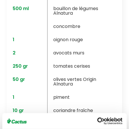
500
ml
bouillon de légumes
Alnatura
concombre
1
oignon rouge
2
avocats murs
250
gr
tomates cerises
50
gr
olives vertes Origin
Alnatura
1
piment
10
gr
coriandre fraîche
5
càs
huile d'olive vierge extra
Alnatura