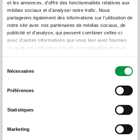
Votre newsletter Cactus
et les annonces, d'offrir des fonctionnalités relatives aux
médias sociaux et d'analyser notre trafic. Nous
partageons également des informations sur l'utilisation de
notre site avec nos partenaires de médias sociaux, de
Offres, recettes, promotions et offres exclusives en
publicité et d'analyse, qui peuvent combiner celles-ci
avant-première ! Recevez-les dans votre boîte de
avec d'autres informations que vous leur avez fournies
réception !
ou qu'ils ont collectées lors de votre utilisation de leurs
services.
Votre
adresse
Sélection
email
Nécessaires
du
Language
consentement
- Sélectionner -
Préférences
Quel code est dans l'image ?
Statistiques
Saisissez les caractères présents
dans l'image.
En soumettant votre adresse e-mail, vous acceptez de
Marketing
recevoir des e-mails de Cactus et acceptez la politique de
données de Cactus.
En savoir plus