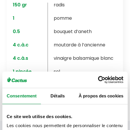
150
gr
radis
1
pomme
0.5
bouquet d’aneth
4
c.à.c
moutarde à l’ancienne
4
c.à.s
vinaigre balsamique blanc
1
pincée
sel
1
pincée
poivre noir moulu
Consentement
Détails
À propos des cookies
Ce site web utilise des cookies.
Les cookies nous permettent de personnaliser le contenu