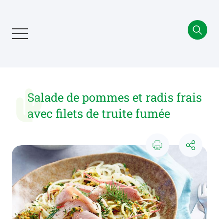
Aller
au
contenu
principal
Salade de pommes et radis frais
avec filets de truite fumée