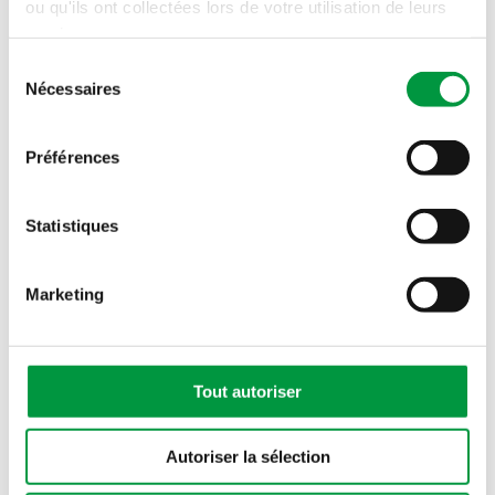
ou qu'ils ont collectées lors de votre utilisation de leurs
Plus d'horaires
services.
4, route d'Ettelbück
Sélection
L-9160 Ingeldorf
Nécessaires
du
Luxembourg
consentement
+352 28 28 2919
Préférences
Statistiques
De Schnékert Traiteur
Roodt-sur-Syre
Marketing
Ouvert
Plus d'horaires
Tout autoriser
18, rue Strachen
L-6933 Mensdorf
Autoriser la sélection
Luxembourg