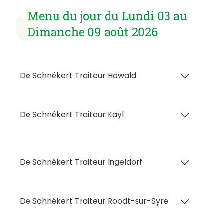
Menu du jour du Lundi 03 au
Dimanche 09 août 2026
De Schnékert Traiteur Howald
Lundi
Escalope de poulet panée, sauce
De Schnékert Traiteur Kayl
champignons
Mardi
Nouilles chinoises au bœuf
De Schnékert Traiteur Ingeldorf
Mercredi
Chipolatas grillées
Lundi
Escalope de poulet panée, sauce
De Schnékert Traiteur Roodt-sur-Syre
champignons
Jeudi
Roulade de bœuf à la bordelaise