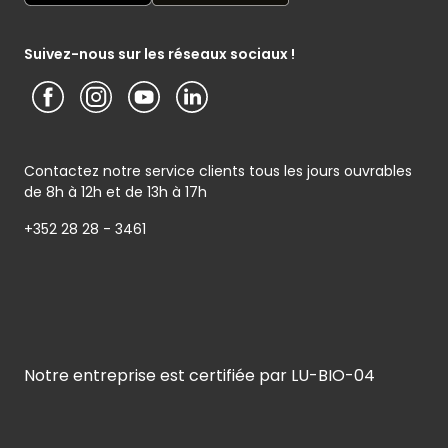
Présentation du groupe (PDF)
Service après-vente
Traiteur) - Traitement des données personnelles
Service clients
Conditions générales de garantie
Suivez-nous sur les réseaux sociaux !
Contactez notre service clients tous les jours ouvrables
de 8h à 12h et de 13h à 17h
+352 28 28 - 3461
Notre entreprise est certifiée par LU-BIO-04