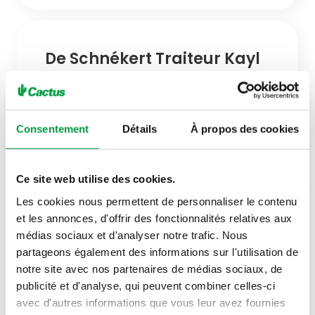
De Schnékert Traiteur Kayl
Fermé
(ouvre à 08h00)
Plus d'horaires
Consentement
Détails
À propos des cookies
149, rue Principale
L-3770 Tetange
Luxembourg
Ce site web utilise des cookies.
Les cookies nous permettent de personnaliser le contenu
et les annonces, d'offrir des fonctionnalités relatives aux
médias sociaux et d'analyser notre trafic. Nous
De Schnékert Traiteur
partageons également des informations sur l'utilisation de
notre site avec nos partenaires de médias sociaux, de
Ingeldorf
publicité et d'analyse, qui peuvent combiner celles-ci
Fermé
(ouvre à 08h00)
avec d'autres informations que vous leur avez fournies