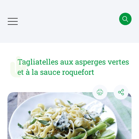
Aller
au
contenu
principal
Tagliatelles aux asperges vertes
et à la sauce roquefort