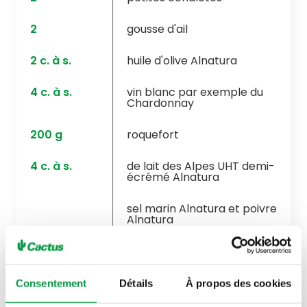
2
gousse d'ail
2
c. à s.
huile d'olive Alnatura
4
c. à s.
vin blanc par exemple du
Chardonnay
200
g
roquefort
4
c. à s.
de lait des Alpes UHT demi-
écrémé Alnatura
sel marin Alnatura et poivre
Alnatura
muscade Alnatura
500
g
tagliatelles Alnatura
Consentement
Détails
À propos des cookies