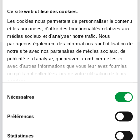
1
brin
sauge fraîche
Ce site web utilise des cookies.
Les cookies nous permettent de personnaliser le contenu
et les annonces, d'offrir des fonctionnalités relatives aux
médias sociaux et d'analyser notre trafic. Nous
partageons également des informations sur l'utilisation de
notre site avec nos partenaires de médias sociaux, de
Votre newsletter Cactus
publicité et d'analyse, qui peuvent combiner celles-ci
avec d'autres informations que vous leur avez fournies
ou qu'ils ont collectées lors de votre utilisation de leurs
services.
Offres, recettes, promotions et offres exclusives en
avant-première ! Recevez-les dans votre boîte de
Sélection
réception !
Nécessaires
du
consentement
Votre
adresse
Préférences
email
Language
Statistiques
- Sélectionner -