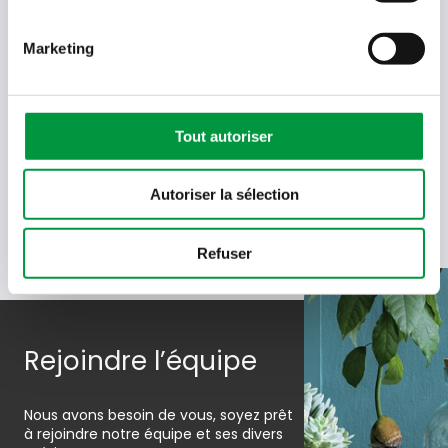
Quel code est dans l'image ?
Marketing
Saisissez les caractères présents
dans l'image.
En soumettant votre adresse e-mail, vous acceptez de
Tout autoriser
recevoir des e-mails de Cactus et acceptez la politique de
données de Cactus.
En savoir plus
Autoriser la sélection
Refuser
Rejoindre l’équipe
Nous avons besoin de vous, soyez prêt
à rejoindre notre équipe et ses divers