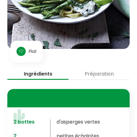
Plat
Ingrédients
Préparation
2
bottes
d'asperges vertes
2
petites échalotes