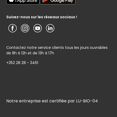
Notice d’information Cactus et Caterman (de Schnékert
Présentation du groupe (PDF)
Service après-vente
Traiteur) - Traitement des données personnelles
Service clients
Conditions générales de garantie
Suivez-nous sur les réseaux sociaux !
Contactez notre service clients tous les jours ouvrables
de 8h à 12h et de 13h à 17h
+352 28 28 - 3461
Notre entreprise est certifiée par LU-BIO-04