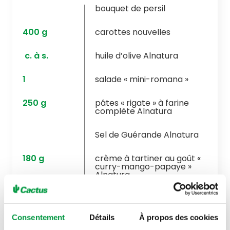
bouquet de persil
400
g
carottes nouvelles
c. à s.
huile d’olive Alnatura
1
salade « mini-romana »
250
g
pâtes « rigate » à farine
complète Alnatura
Sel de Guérande Alnatura
180
g
crème à tartiner au goût «
curry-mango-papaye »
Alnatura
2
c. à s.
jus de citron Alnatura
Consentement
Détails
À propos des cookies
300
g
filet de poulet fermier