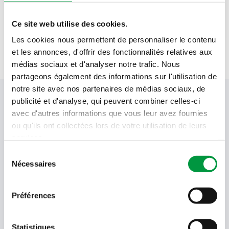
30
g
pignons de pin Alnatura
Ce site web utilise des cookies.
Les cookies nous permettent de personnaliser le contenu
et les annonces, d'offrir des fonctionnalités relatives aux
médias sociaux et d'analyser notre trafic. Nous
partageons également des informations sur l'utilisation de
notre site avec nos partenaires de médias sociaux, de
Votre newsletter Cactus
publicité et d'analyse, qui peuvent combiner celles-ci
avec d'autres informations que vous leur avez fournies
ou qu'ils ont collectées lors de votre utilisation de leurs
services.
Offres, recettes, promotions et offres exclusives en
Sélection
avant-première ! Recevez-les dans votre boîte de
Nécessaires
réception !
du
consentement
Votre
Préférences
adresse
email
Language
Statistiques