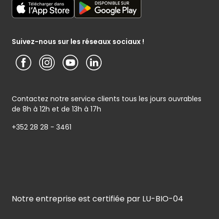
Conditions générales – Site www.cactus.lu
Media / Presse
Service photo
Notice d’information Cactus et Caterman (de Schnékert
Présentation du groupe (PDF)
Service après-vente
Traiteur) - Traitement des données personnelles
Service clients
Conditions générales de garantie
Suivez-nous sur les réseaux sociaux !
Contactez notre service clients tous les jours ouvrables
de 8h à 12h et de 13h à 17h
+352 28 28 - 3461
Notre entreprise est certifiée par LU-BIO-04