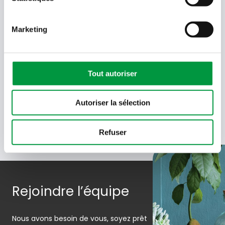
- Sélectionner -
Marketing
Quel code est dans l'image ?
Saisissez les caractères présents
dans l'image.
En soumettant votre adresse e-mail, vous acceptez de
Tout autoriser
recevoir des e-mails de Cactus et acceptez la politique de
données de Cactus.
En savoir plus
Autoriser la sélection
Refuser
Rejoindre l’équipe
Nous avons besoin de vous, soyez prêt