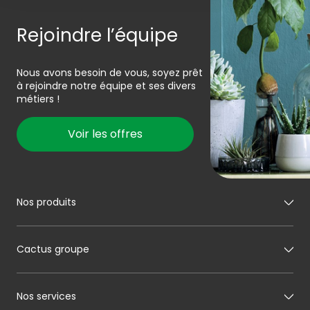
Rejoindre l’équipe
Nous avons besoin de vous, soyez prêt
à rejoindre notre équipe et ses divers
métiers !
Voir les offres
Nos produits
Mon boucher
Cactus groupe
Mon charcutier
Mon boulanger
A propos de Cactus
Nos services
Mon pâtissier