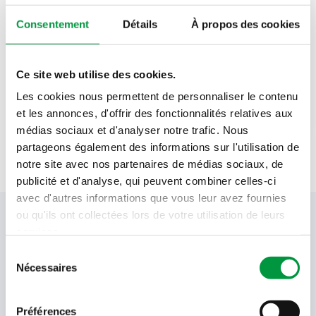
extrait de levure Alnatura
Consentement
Détails
À propos des cookies
1
bouquet de coriandre
5
pincées
poivre noir moulu Alnatura
Ce site web utilise des cookies.
Les cookies nous permettent de personnaliser le contenu
1
c. à c.
sirop d’agave Alnatura
et les annonces, d'offrir des fonctionnalités relatives aux
médias sociaux et d'analyser notre trafic. Nous
partageons également des informations sur l'utilisation de
notre site avec nos partenaires de médias sociaux, de
publicité et d'analyse, qui peuvent combiner celles-ci
avec d'autres informations que vous leur avez fournies
ou qu'ils ont collectées lors de votre utilisation de leurs
Votre newsletter Cactus
services.
Sélection
Nécessaires
du
Offres, recettes, promotions et offres exclusives en
consentement
avant-première ! Recevez-les dans votre boîte de
réception !
Préférences