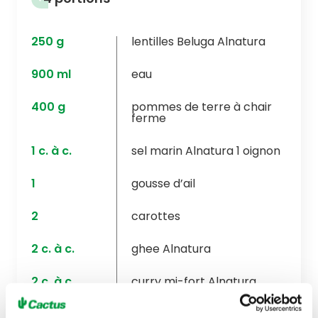
250
g
lentilles Beluga Alnatura
900
ml
eau
400
g
pommes de terre à chair
ferme
1
c. à c.
sel marin Alnatura 1 oignon
1
gousse d’ail
2
carottes
2
c. à c.
ghee Alnatura
2
c. à c.
curry mi-fort Alnatura
200
ml
bouillon de légumes sans