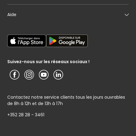
Notre histoire
Mon fromager
Nos engagements
Carte cadeau
Aide
Mon maraîcher
Le sponsoring selon Cactus
Listes cadeaux
Mon poissonnier
Déclaration générale de Protection des données
Cactus shoppi
Services Postaux
Conditions générales – Site www.cactus.lu
Media / Presse
Service photo
Notice d’information Cactus et Caterman (de Schnékert
Présentation du groupe (PDF)
Service après-vente
Traiteur) - Traitement des données personnelles
Service clients
Conditions générales de garantie
Suivez-nous sur les réseaux sociaux !
Contactez notre service clients tous les jours ouvrables
de 8h à 12h et de 13h à 17h
+352 28 28 - 3461