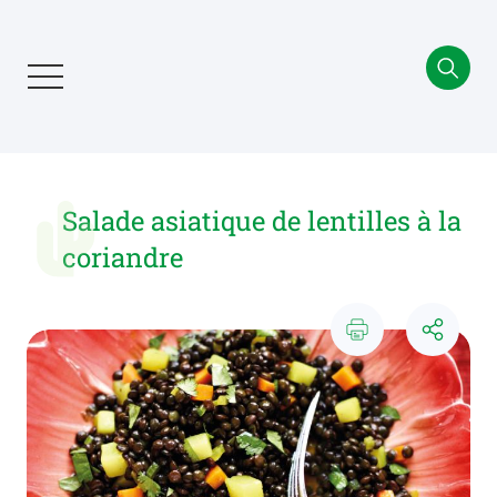
Aller
au
contenu
principal
Salade asiatique de lentilles à la
coriandre