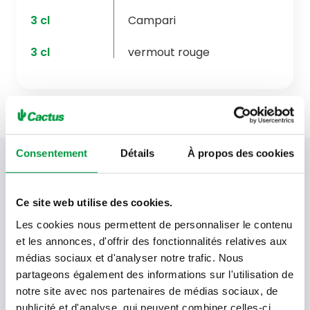
3
cl
Campari
3
cl
vermout rouge
Consentement
Détails
À propos des cookies
Votre newsletter Cactus
Ce site web utilise des cookies.
Les cookies nous permettent de personnaliser le contenu
Offres, recettes, promotions et offres exclusives en
avant-première ! Recevez-les dans votre boîte de
et les annonces, d'offrir des fonctionnalités relatives aux
réception !
médias sociaux et d'analyser notre trafic. Nous
partageons également des informations sur l'utilisation de
Votre
notre site avec nos partenaires de médias sociaux, de
adresse
publicité et d'analyse, qui peuvent combiner celles-ci