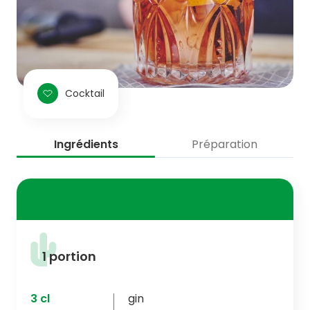
Cocktail
Ingrédients
Préparation
1 portion
3
cl
gin