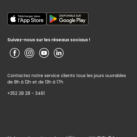
Listes cadeaux
Mon poissonnier
Déclaration générale de Protection des données
Cactus shoppi
Services Postaux
Conditions générales – Site www.cactus.lu
Media / Presse
Service photo
Notice d’information Cactus et Caterman (de Schnékert
Présentation du groupe (PDF)
Service après-vente
Traiteur) - Traitement des données personnelles
Service clients
Conditions générales de garantie
Suivez-nous sur les réseaux sociaux !
Contactez notre service clients tous les jours ouvrables
de 8h à 12h et de 13h à 17h
+352 28 28 - 3461