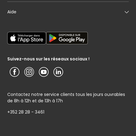
Mon fromager
Nos engagements
Carte cadeau
Aide
Mon maraîcher
Le sponsoring selon Cactus
Listes cadeaux
Mon poissonnier
Déclaration générale de Protection des données
Cactus shoppi
Services Postaux
Conditions générales – Site www.cactus.lu
Media / Presse
Service photo
Notice d’information Cactus et Caterman (de Schnékert
Présentation du groupe (PDF)
Service après-vente
Traiteur) - Traitement des données personnelles
Service clients
Conditions générales de garantie
Suivez-nous sur les réseaux sociaux !
Contactez notre service clients tous les jours ouvrables
de 8h à 12h et de 13h à 17h
+352 28 28 - 3461