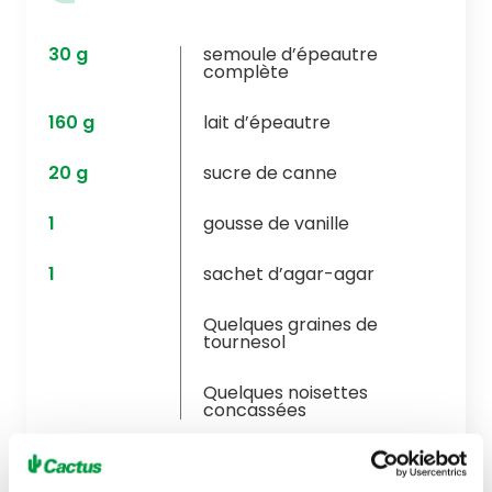
30
g
semoule d’épeautre
complète
160
g
lait d’épeautre
20
g
sucre de canne
1
gousse de vanille
1
sachet d’agar-agar
Quelques graines de
tournesol
Quelques noisettes
concassées
Pour la gelée