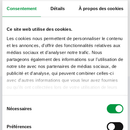
Consentement
Détails
À propos des cookies
50
g
prunes
25
ml
eau
Ce site web utilise des cookies.
Les cookies nous permettent de personnaliser le contenu
1
sachet d’agar-agar
et les annonces, d'offrir des fonctionnalités relatives aux
médias sociaux et d'analyser notre trafic. Nous
partageons également des informations sur l'utilisation de
notre site avec nos partenaires de médias sociaux, de
publicité et d'analyse, qui peuvent combiner celles-ci
avec d'autres informations que vous leur avez fournies
Votre newsletter Cactus
ou qu'ils ont collectées lors de votre utilisation de leurs
services.
Sélection
Nécessaires
du
Offres, recettes, promotions et offres exclusives en
consentement
avant-première ! Recevez-les dans votre boîte de
réception !
Préférences