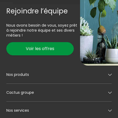
Rejoindre l’équipe
Nous avons besoin de vous, soyez prêt
à rejoindre notre équipe et ses divers
métiers !
Voir les offres
Nos produits
Mon boucher
Cactus groupe
Mon charcutier
Mon boulanger
A propos de Cactus
Nos services
Mon pâtissier
Notre histoire