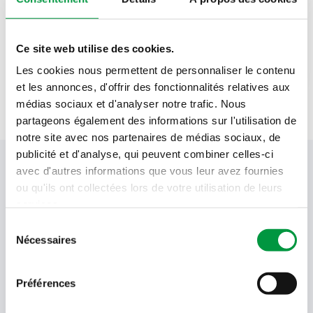
0.5
c. à c.
Sel marin Alnatura
Ce site web utilise des cookies.
0.5
c. à c.
poivre noir moulu
Les cookies nous permettent de personnaliser le contenu
et les annonces, d'offrir des fonctionnalités relatives aux
médias sociaux et d'analyser notre trafic. Nous
partageons également des informations sur l'utilisation de
notre site avec nos partenaires de médias sociaux, de
publicité et d'analyse, qui peuvent combiner celles-ci
Votre newsletter Cactus
avec d'autres informations que vous leur avez fournies
ou qu'ils ont collectées lors de votre utilisation de leurs
services.
Sélection
Offres, recettes, promotions et offres exclusives en
Nécessaires
du
avant-première ! Recevez-les dans votre boîte de
réception !
consentement
Préférences
Votre
adresse