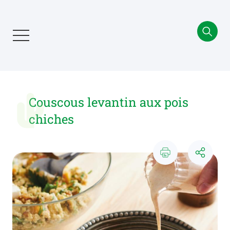
Aller
au
contenu
principal
Couscous levantin aux pois
chiches