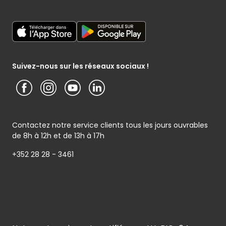
Listes cadeaux
Mon poissonnier
Déclaration générale de Protection des données
Cactus shoppi
Services Postaux
Conditions générales – Site www.cactus.lu
Media / Presse
Service photo
Notice d’information Cactus et Caterman (de Schnékert
Présentation du groupe (PDF)
Service après-vente
Traiteur) - Traitement des données personnelles
Service clients
Conditions générales de garantie
Suivez-nous sur les réseaux sociaux !
Contactez notre service clients tous les jours ouvrables
de 8h à 12h et de 13h à 17h
+352 28 28 - 3461