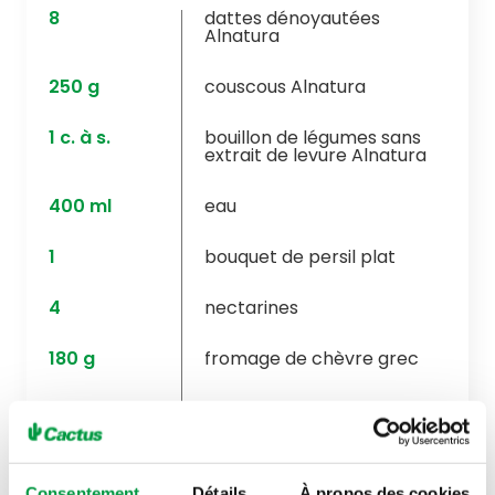
8
dattes dénoyautées
Alnatura
250
g
couscous Alnatura
1
c. à s.
bouillon de légumes sans
extrait de levure Alnatura
400
ml
eau
1
bouquet de persil plat
4
nectarines
180
g
fromage de chèvre grec
3
c. à s.
huile d’olive extra vierge
Alnatura
2
c. à s.
jus de citron vert
Consentement
Détails
À propos des cookies