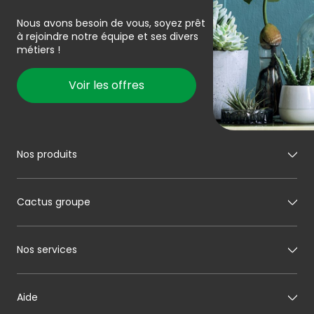
Nous avons besoin de vous, soyez prêt
à rejoindre notre équipe et ses divers
métiers !
Voir les offres
Nos produits
Mon boucher
Cactus groupe
Mon charcutier
Mon boulanger
A propos de Cactus
Nos services
Mon pâtissier
Notre histoire
Mon fromager
Nos engagements
Carte cadeau
Aide
Mon maraîcher
Le sponsoring selon Cactus