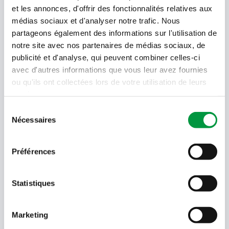
et les annonces, d'offrir des fonctionnalités relatives aux
Votre newsletter Cactus
médias sociaux et d'analyser notre trafic. Nous
partageons également des informations sur l'utilisation de
notre site avec nos partenaires de médias sociaux, de
publicité et d'analyse, qui peuvent combiner celles-ci
Offres, recettes, promotions et offres exclusives en
avant-première ! Recevez-les dans votre boîte de
avec d'autres informations que vous leur avez fournies
réception !
ou qu'ils ont collectées lors de votre utilisation de leurs
services.
Votre
adresse
Sélection
email
Nécessaires
du
consentement
Language
- Sélectionner -
Préférences
Quel code est dans l'image ?
Statistiques
Saisissez les caractères présents
dans l'image.
En soumettant votre adresse e-mail, vous acceptez de
Marketing
recevoir des e-mails de Cactus et acceptez la politique de