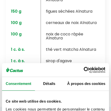
150
g
figues séchées Alnatura
100
g
cerneaux de noix Alnatura
100
g
noix de coco râpée
Alnatura
1
c. à s.
thé vert matcha Alnatura
1
c. à s.
sirop d'agave
1
c. à s.
noix de coco râpée pour
l'enrobage
Consentement
Détails
À propos des cookies
Ce site web utilise des cookies.
Les cookies nous permettent de personnaliser le contenu