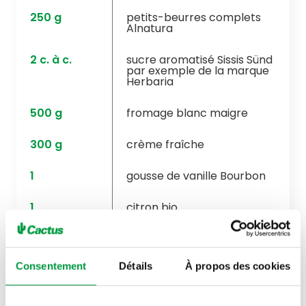
250
g
petits-beurres complets
Alnatura
2
c. à c.
sucre aromatisé Sissis Sünd
par exemple de la marque
Herbaria
500
g
fromage blanc maigre
300
g
crème fraîche
1
gousse de vanille Bourbon
1
citron bio
6
c. à s.
confiture de fraises
Alnatura
Consentement
Détails
À propos des cookies
1
c. à c.
fécule Alnatura