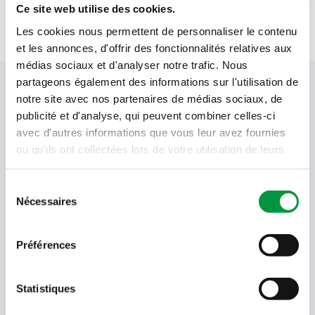
Ce site web utilise des cookies.
Les cookies nous permettent de personnaliser le contenu
et les annonces, d'offrir des fonctionnalités relatives aux
médias sociaux et d'analyser notre trafic. Nous
partageons également des informations sur l'utilisation de
Votre newsletter Cactus
notre site avec nos partenaires de médias sociaux, de
publicité et d'analyse, qui peuvent combiner celles-ci
avec d'autres informations que vous leur avez fournies
ou qu'ils ont collectées lors de votre utilisation de leurs
Offres, recettes, promotions et offres exclusives en
avant-première ! Recevez-les dans votre boîte de
services.
réception !
Sélection
Nécessaires
du
Votre
consentement
adresse
email
Préférences
Language
- Sélectionner -
Statistiques