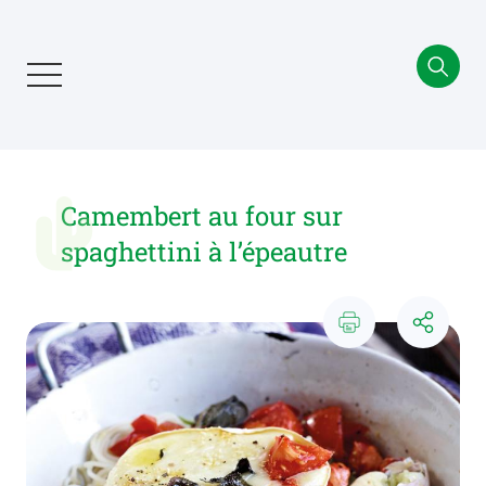
Aller
au
contenu
principal
Camembert au four sur
spaghettini à l’épeautre