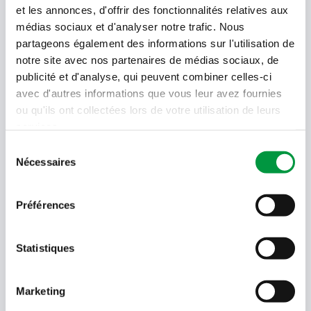
et les annonces, d'offrir des fonctionnalités relatives aux
Votre newsletter Cactus
médias sociaux et d'analyser notre trafic. Nous
partageons également des informations sur l'utilisation de
notre site avec nos partenaires de médias sociaux, de
Offres, recettes, promotions et offres exclusives en
publicité et d'analyse, qui peuvent combiner celles-ci
avant-première ! Recevez-les dans votre boîte de
avec d'autres informations que vous leur avez fournies
réception !
ou qu'ils ont collectées lors de votre utilisation de leurs
services.
Votre
adresse
Sélection
email
Nécessaires
du
consentement
Language
- Sélectionner -
Préférences
Quel code est dans l'image ?
Statistiques
Saisissez les caractères présents
dans l'image.
En soumettant votre adresse e-mail, vous acceptez de
Marketing
recevoir des e-mails de Cactus et acceptez la politique de