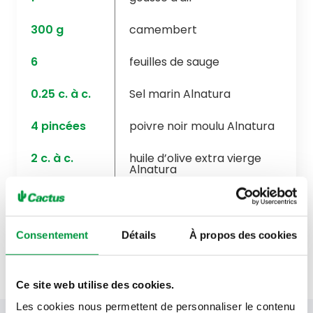
300
g
camembert
6
feuilles de sauge
0.25
c. à c.
Sel marin Alnatura
4
pincées
poivre noir moulu Alnatura
2
c. à c.
huile d’olive extra vierge
Alnatura
500
g
spaghettini à l’épeautre
Alnatura
Consentement
Détails
À propos des cookies
Ce site web utilise des cookies.
Les cookies nous permettent de personnaliser le contenu