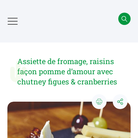
Aller
au
contenu
principal
Assiette de fromage, raisins
façon pomme d’amour avec
chutney figues & cranberries