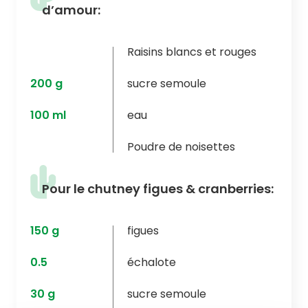
d’amour:
Raisins blancs et rouges
200
g
sucre semoule
100
ml
eau
Poudre de noisettes
Pour le chutney figues & cranberries:
150
g
figues
0.5
échalote
30
g
sucre semoule