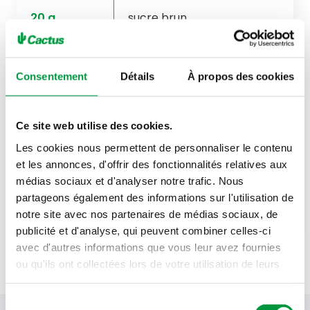
20
g
sucre brun
60
g
vinaigre rouge
Consentement
Détails
À propos des cookies
2
g
sel de Guérande
25
g
baies de Goji
Ce site web utilise des cookies.
cannelle
Les cookies nous permettent de personnaliser le contenu
et les annonces, d'offrir des fonctionnalités relatives aux
poivre
médias sociaux et d'analyser notre trafic. Nous
partageons également des informations sur l'utilisation de
Muscat au goût
notre site avec nos partenaires de médias sociaux, de
publicité et d'analyse, qui peuvent combiner celles-ci
avec d'autres informations que vous leur avez fournies
ou qu'ils ont collectées lors de votre utilisation de leurs
services.
Sélection