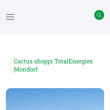
Aller
au
contenu
principal
Cactus shoppi TotalEnergies
Mondorf