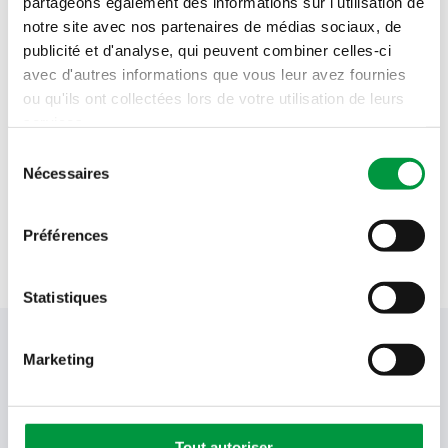
partageons également des informations sur l'utilisation de
Mardi 11 août
05h30 - 22h00
notre site avec nos partenaires de médias sociaux, de
publicité et d'analyse, qui peuvent combiner celles-ci
Mercredi 12 août
05h30 - 22h00
avec d'autres informations que vous leur avez fournies
ou qu'ils ont collectées lors de votre utilisation de leurs
Jeudi 13 août
05h30 - 22h00
services.
Sélection
Vendredi 14 août
05h30 - 22h00
Nécessaires
du
consentement
Samedi 15 août
06h00 - 22h00
Préférences
Dimanche 16 août
06h00 - 22h00
Statistiques
Votre newsletter Cactus
Marketing
Offres, recettes, promotions et offres exclusives en
Tout autoriser