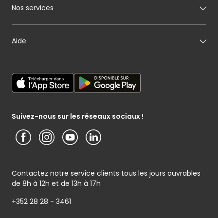
Mon boulanger
A propos de Cactus
Nos services
Mon pâtissier
Notre histoire
Mon fromager
Nos engagements
Carte cadeau
Aide
Mon maraîcher
Le sponsoring selon Cactus
Listes cadeaux
Mon poissonnier
Déclaration générale de Protection des données
Cactus shoppi
Services Postaux
Conditions générales – Site www.cactus.lu
Media / Presse
Service photo
Notice d’information Cactus et Caterman (de Schnékert
Présentation du groupe (PDF)
Service après-vente
Traiteur) - Traitement des données personnelles
Service clients
Conditions générales de garantie
Suivez-nous sur les réseaux sociaux !
Contactez notre service clients tous les jours ouvrables
de 8h à 12h et de 13h à 17h
+352 28 28 - 3461