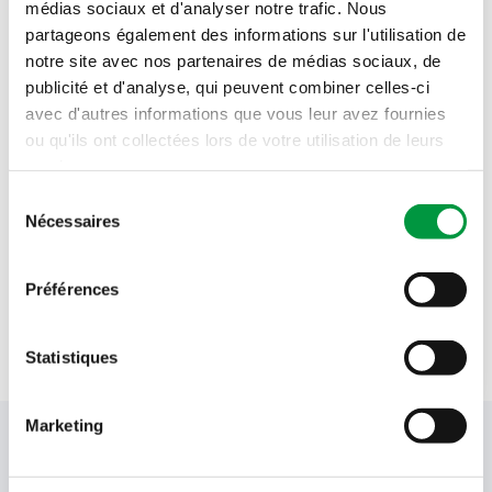
médias sociaux et d'analyser notre trafic. Nous
Lundi 10 août
06h00 - 21h00
partageons également des informations sur l'utilisation de
notre site avec nos partenaires de médias sociaux, de
Mardi 11 août
06h00 - 21h00
publicité et d'analyse, qui peuvent combiner celles-ci
avec d'autres informations que vous leur avez fournies
Mercredi 12 août
06h00 - 21h00
ou qu'ils ont collectées lors de votre utilisation de leurs
services.
Jeudi 13 août
06h00 - 21h00
Sélection
Nécessaires
du
Vendredi 14 août
06h00 - 21h00
consentement
Préférences
Samedi 15 août
08h00 - 20h00
Dimanche 16 août
08h00 - 20h00
Statistiques
Marketing
Votre newsletter Cactus