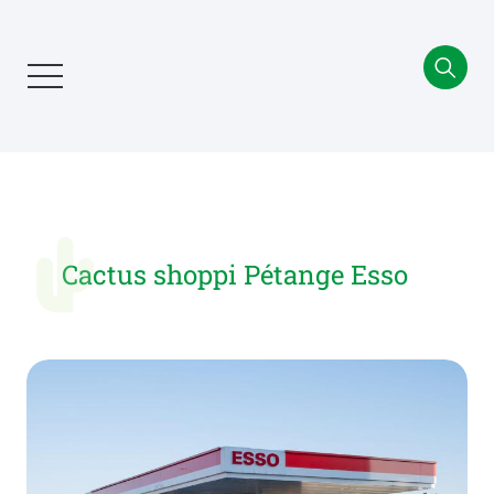
Aller
au
contenu
principal
Cactus shoppi Pétange Esso