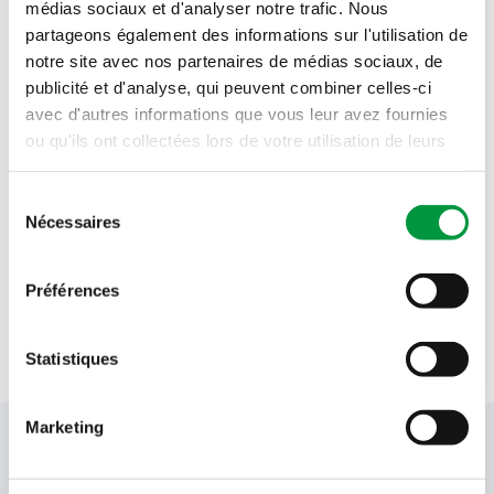
médias sociaux et d'analyser notre trafic. Nous
Vendredi 7 août
06h00 - 22h00
partageons également des informations sur l'utilisation de
notre site avec nos partenaires de médias sociaux, de
Samedi 8 août
06h00 - 22h00
publicité et d'analyse, qui peuvent combiner celles-ci
avec d'autres informations que vous leur avez fournies
Dimanche 9 août
08h00 - 20h00
ou qu'ils ont collectées lors de votre utilisation de leurs
services.
Lundi 10 août
06h00 - 22h00
Sélection
Nécessaires
du
Mardi 11 août
06h00 - 22h00
consentement
Préférences
Mercredi 12 août
06h00 - 22h00
Jeudi 13 août
06h00 - 22h00
Statistiques
Marketing
Votre newsletter Cactus