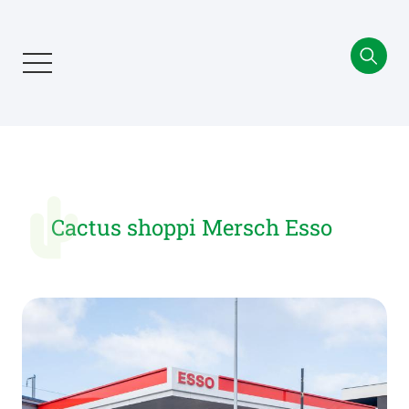
Aller
au
contenu
principal
Cactus shoppi Mersch Esso