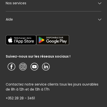
Mon boulanger
A propos de Cactus
Nos services
Mon pâtissier
Notre histoire
Mon fromager
Nos engagements
Carte cadeau
Aide
Mon maraîcher
Le sponsoring selon Cactus
Listes cadeaux
Mon poissonnier
Déclaration générale de Protection des données
Cactus shoppi
Services Postaux
Conditions générales – Site www.cactus.lu
Media / Presse
Service photo
Notice d’information Cactus et Caterman (de Schnékert
Présentation du groupe (PDF)
Service après-vente
Traiteur) - Traitement des données personnelles
Service clients
Conditions générales de garantie
Suivez-nous sur les réseaux sociaux !
Contactez notre service clients tous les jours ouvrables
de 8h à 12h et de 13h à 17h
+352 28 28 - 3461