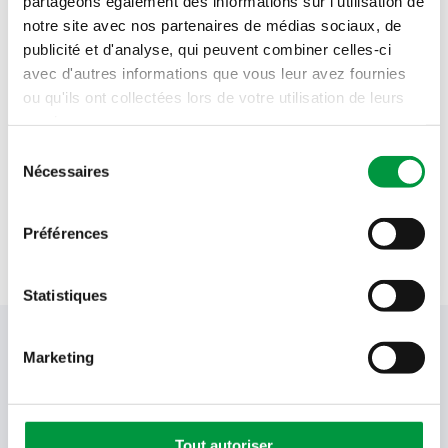
partageons également des informations sur l'utilisation de
Lundi 10 août
06h30 - 20h00
notre site avec nos partenaires de médias sociaux, de
publicité et d'analyse, qui peuvent combiner celles-ci
Mardi 11 août
06h30 - 20h00
avec d'autres informations que vous leur avez fournies
ou qu'ils ont collectées lors de votre utilisation de leurs
Mercredi 12 août
06h30 - 20h00
services.
Sélection
Jeudi 13 août
06h30 - 20h00
Nécessaires
du
consentement
Vendredi 14 août
06h30 - 20h00
Préférences
Samedi 15 août
08h00 - 13h00
Statistiques
Votre newsletter Cactus
Marketing
Offres, recettes, promotions et offres exclusives en
Tout autoriser