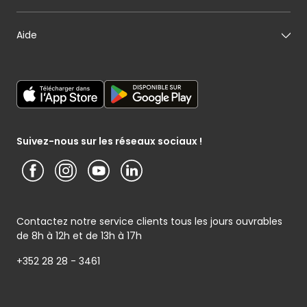
Mon pâtissier
Notre histoire
Mon fromager
Nos engagements
Carte cadeau
Aide
Mon maraîcher
Le sponsoring selon Cactus
Listes cadeaux
Mon poissonnier
Déclaration générale de Protection des données
Cactus shoppi
Services Postaux
Conditions générales – Site www.cactus.lu
Media / Presse
Service photo
Notice d’information Cactus et Caterman (de Schnékert
Présentation du groupe (PDF)
Service après-vente
Traiteur) - Traitement des données personnelles
Service clients
Conditions générales de garantie
Suivez-nous sur les réseaux sociaux !
Contactez notre service clients tous les jours ouvrables
de 8h à 12h et de 13h à 17h
+352 28 28 - 3461