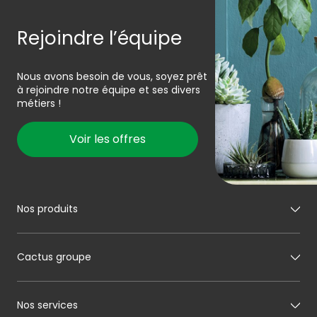
Rejoindre l’équipe
Nous avons besoin de vous, soyez prêt
à rejoindre notre équipe et ses divers
métiers !
Voir les offres
Nos produits
Mon boucher
Cactus groupe
Mon charcutier
Mon boulanger
A propos de Cactus
Nos services