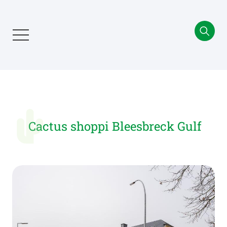
Aller
au
contenu
principal
Cactus shoppi Bleesbreck Gulf