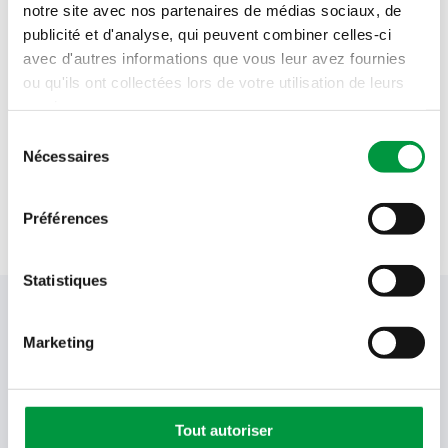
notre site avec nos partenaires de médias sociaux, de
Dimanche 9 août
08h00 - 18h00
publicité et d'analyse, qui peuvent combiner celles-ci
avec d'autres informations que vous leur avez fournies
Lundi 10 août
06h00 - 21h00
ou qu'ils ont collectées lors de votre utilisation de leurs
services.
Mardi 11 août
06h00 - 21h00
Sélection
Nécessaires
du
Mercredi 12 août
06h00 - 21h00
consentement
Préférences
Jeudi 13 août
06h00 - 21h00
Statistiques
Votre newsletter Cactus
Marketing
Offres, recettes, promotions et offres exclusives en
avant-première ! Recevez-les dans votre boîte de
Tout autoriser
réception !