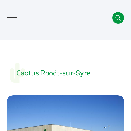
Aller
au
contenu
principal
Cactus Roodt-sur-Syre