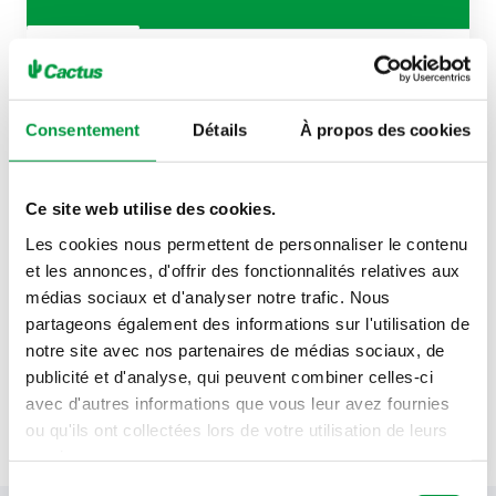
Vendredi 7 août
07h30 - 20h00
Consentement
Détails
À propos des cookies
Samedi 8 août
07h30 - 19h30
Ce site web utilise des cookies.
Dimanche 9 août
08h00 - 13h00
Les cookies nous permettent de personnaliser le contenu
et les annonces, d'offrir des fonctionnalités relatives aux
Lundi 10 août
07h30 - 20h00
médias sociaux et d'analyser notre trafic. Nous
partageons également des informations sur l'utilisation de
Mardi 11 août
07h30 - 20h00
notre site avec nos partenaires de médias sociaux, de
publicité et d'analyse, qui peuvent combiner celles-ci
Mercredi 12 août
07h30 - 20h00
avec d'autres informations que vous leur avez fournies
ou qu'ils ont collectées lors de votre utilisation de leurs
Jeudi 13 août
07h30 - 20h00
services.
Sélection