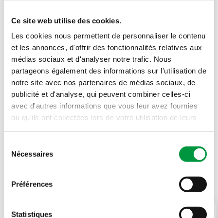
Mercredi 12 août
08h00 - 20h00
Ce site web utilise des cookies.
Les cookies nous permettent de personnaliser le contenu
Jeudi 13 août
08h00 - 20h00
et les annonces, d'offrir des fonctionnalités relatives aux
médias sociaux et d'analyser notre trafic. Nous
Vendredi 14 août
08h00 - 20h00
partageons également des informations sur l'utilisation de
notre site avec nos partenaires de médias sociaux, de
publicité et d'analyse, qui peuvent combiner celles-ci
avec d'autres informations que vous leur avez fournies
ou qu'ils ont collectées lors de votre utilisation de leurs
Les enseignes
services.
Sélection
Nécessaires
du
consentement
Cactus
Galerie commerciale
Préférences
Statistiques