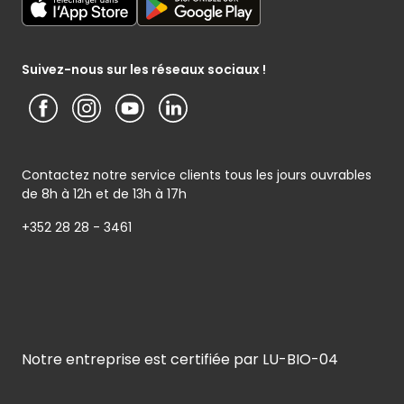
Service photo
Notice d’information Cactus et Caterman (de Schnékert
Présentation du groupe (PDF)
Service après-vente
Traiteur) - Traitement des données personnelles
Service clients
Conditions générales de garantie
Suivez-nous sur les réseaux sociaux !
Contactez notre service clients tous les jours ouvrables
de 8h à 12h et de 13h à 17h
+352 28 28 - 3461
Notre entreprise est certifiée par LU-BIO-04