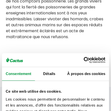
de nos comptoirs poissonnerie. Les grands viviers
qui font la fierté des poissonneries de grandes
enseignes internationales sont à nos yeux
inadmissibles. Laisser vivoter des homards, crabes
et autres animaux marins sur des espaces réduits
et extrêmement éclairés est un acte de
maltraitance que nous refusons.
Voir tous nos actes
Consentement
Détails
À propos des cookies
Ce site web utilise des cookies.
Votre newsletter Cactus
Les cookies nous permettent de personnaliser le contenu
et les annonces, d'offrir des fonctionnalités relatives aux
médias sociaux et d'analyser notre trafic. Nous