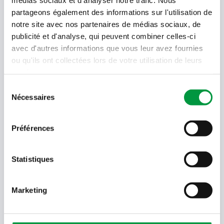
partageons également des informations sur l'utilisation de
Offres, recettes, promotions et offres exclusives en
notre site avec nos partenaires de médias sociaux, de
avant-première ! Recevez-les dans votre boîte de
réception !
publicité et d'analyse, qui peuvent combiner celles-ci
avec d'autres informations que vous leur avez fournies
Votre
ou qu'ils ont collectées lors de votre utilisation de leurs
adresse
services.
email
Sélection
Language
Nécessaires
du
- Sélectionner -
consentement
Préférences
Quel code est dans l'image ?
Saisissez les caractères présents
dans l'image.
Statistiques
En soumettant votre adresse e-mail, vous acceptez de
recevoir des e-mails de Cactus et acceptez la politique de
données de Cactus.
En savoir plus
Marketing