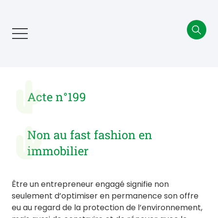
Aller
au
contenu
principal
Acte n°199
Non au fast fashion en
immobilier
Être un entrepreneur engagé signifie non
seulement d’optimiser en permanence son offre
eu au regard de la protection de l’environnement,