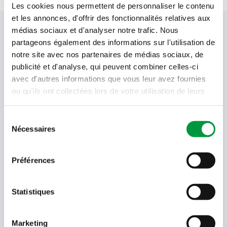
Les cookies nous permettent de personnaliser le contenu
et les annonces, d'offrir des fonctionnalités relatives aux
Votre newsletter Cactus
médias sociaux et d'analyser notre trafic. Nous
partageons également des informations sur l'utilisation de
notre site avec nos partenaires de médias sociaux, de
publicité et d'analyse, qui peuvent combiner celles-ci
Offres, recettes, promotions et offres exclusives en
avec d'autres informations que vous leur avez fournies
avant-première ! Recevez-les dans votre boîte de
ou qu'ils ont collectées lors de votre utilisation de leurs
réception !
services.
Sélection
Votre
adresse
Nécessaires
du
email
consentement
Language
Préférences
- Sélectionner -
Statistiques
Quel code est dans l'image ?
Saisissez les caractères présents
dans l'image.
Marketing