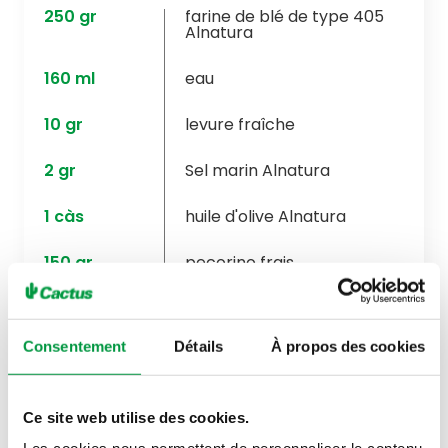
250
gr
farine de blé de type 405
Alnatura
160
ml
eau
10
gr
levure fraîche
2
gr
Sel marin Alnatura
1
càs
huile d'olive Alnatura
150
gr
pecorino frais
1
romarin frais
petit bouquet
Consentement
Détails
À propos des cookies
Ce site web utilise des cookies.