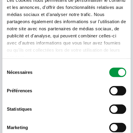
Les cookies nous permettent de personnaliser le contenu
et les annonces, d'offrir des fonctionnalités relatives aux
Votre newsletter Cactus
médias sociaux et d'analyser notre trafic. Nous
partageons également des informations sur l'utilisation de
notre site avec nos partenaires de médias sociaux, de
publicité et d'analyse, qui peuvent combiner celles-ci
Offres, recettes, promotions et offres exclusives en
avec d'autres informations que vous leur avez fournies
avant-première ! Recevez-les dans votre boîte de
réception !
ou qu'ils ont collectées lors de votre utilisation de leurs
services.
Votre
Sélection
adresse
Nécessaires
du
email
consentement
Language
Préférences
- Sélectionner -
Quel code est dans l'image ?
Statistiques
Saisissez les caractères présents
dans l'image.
Marketing
En soumettant votre adresse e-mail, vous acceptez de