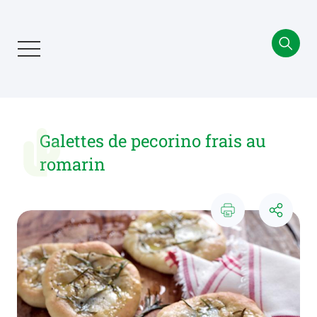
Aller
au
contenu
principal
Galettes de pecorino frais au
romarin