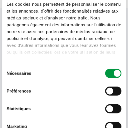
Les cookies nous permettent de personnaliser le contenu
et les annonces, d'offrir des fonctionnalités relatives aux
médias sociaux et d'analyser notre trafic. Nous
Votre newsletter Cactus
partageons également des informations sur l'utilisation de
notre site avec nos partenaires de médias sociaux, de
publicité et d'analyse, qui peuvent combiner celles-ci
Offres, recettes, promotions et offres exclusives en
avec d'autres informations que vous leur avez fournies
avant-première ! Recevez-les dans votre boîte de
ou qu'ils ont collectées lors de votre utilisation de leurs
réception !
services.
Sélection
Votre
Nécessaires
adresse
du
email
consentement
Language
Préférences
- Sélectionner -
Statistiques
Quel code est dans l'image ?
Saisissez les caractères présents
dans l'image.
Marketing