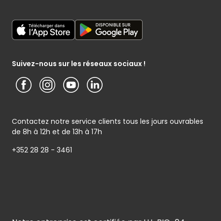
Listes cadeaux
Mon poissonnier
Déclaration générale de Protection des données
Cactus shoppi
Services Postaux
Conditions générales – Site www.cactus.lu
Media / Presse
Service photo
Notice d’information Cactus et Caterman (de Schnékert
Présentation du groupe (PDF)
Service après-vente
Traiteur) - Traitement des données personnelles
Service clients
Conditions générales de garantie
Suivez-nous sur les réseaux sociaux !
Contactez notre service clients tous les jours ouvrables
de 8h à 12h et de 13h à 17h
+352 28 28 - 3461