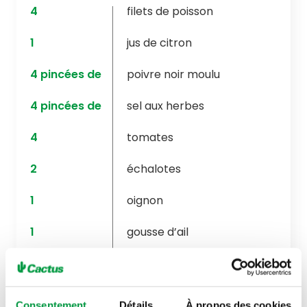
4
filets de poisson
1
jus de citron
4
pincées de
poivre noir moulu
4
pincées de
sel aux herbes
4
tomates
2
échalotes
1
oignon
1
gousse d’ail
2
c.à.s
huile d’olive
1
c.à.c
herbes de Provence
Consentement
Détails
À propos des cookies