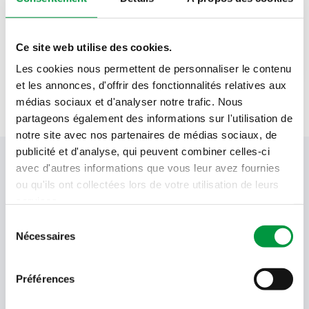
200
gr
crème à fouetter
Ce site web utilise des cookies.
1
sachet de
soupe à la tomate
Les cookies nous permettent de personnaliser le contenu
et les annonces, d'offrir des fonctionnalités relatives aux
médias sociaux et d'analyser notre trafic. Nous
partageons également des informations sur l'utilisation de
notre site avec nos partenaires de médias sociaux, de
publicité et d'analyse, qui peuvent combiner celles-ci
Votre newsletter Cactus
avec d'autres informations que vous leur avez fournies
ou qu'ils ont collectées lors de votre utilisation de leurs
services.
Sélection
Offres, recettes, promotions et offres exclusives en
Nécessaires
du
avant-première ! Recevez-les dans votre boîte de
réception !
consentement
Préférences
Votre
adresse