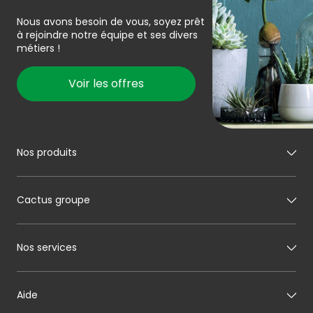
Nous avons besoin de vous, soyez prêt
à rejoindre notre équipe et ses divers
métiers !
Voir les offres
Nos produits
Mon boucher
Cactus groupe
Mon charcutier
Mon boulanger
A propos de Cactus
Nos services
Mon pâtissier
Notre histoire
Mon fromager
Nos engagements
Carte cadeau
Aide
Mon maraîcher
Le sponsoring selon Cactus