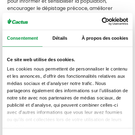
pour informer et sensibiliser la population,
encourager le dépistage précoce, améliorer
l’accès aux traitements et accompagner les
femmes atteintes de la maladie.
Les fonds récoltés dans le cadre de l’action «
Consentement
Détails
À propos des cookies
Octobre Rose » contribueront notamment au
projet d’aide familiale développé en collaboration
avec la Fondation Cancer et Arcus.
Ce site web utilise des cookies.
Une aide précieuse au quotidien
Les cookies nous permettent de personnaliser le contenu
et les annonces, d'offrir des fonctionnalités relatives aux
Ce service gratuit est destiné aux parents atteints
médias sociaux et d'analyser notre trafic. Nous
d’un cancer ayant des enfants de moins de 13 ans
partageons également des informations sur l'utilisation de
et vise à alléger leur quotidien en apportant un
notre site avec nos partenaires de médias sociaux, de
soutien concret dans les tâches de la vie familiale,
publicité et d'analyse, qui peuvent combiner celles-ci
telles que l’aide aux devoirs, les activités
avec d'autres informations que vous leur avez fournies
extrascolaires, la préparation des repas ou encore
ou qu'ils ont collectées lors de votre utilisation de leurs
certaines tâches ménagères.
services.