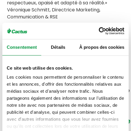
respectueux, apaisé et adapté à sa réalité.»
Véronique Schmitt, Directrice Marketing,
Communication & RSE
Des adaptations concrètes en
magasin
Consentement
Détails
À propos des cookies
Pendant les heures silencieuses :
• Musique et radio coupées
Ce site web utilise des cookies.
• Écrans éteints
Les cookies nous permettent de personnaliser le contenu
• Luminosité réduite
et les annonces, d'offrir des fonctionnalités relatives aux
Ces mesures permettent de proposer une ambiance
médias sociaux et d'analyser notre trafic. Nous
course plus calme et apaisée.
partageons également des informations sur l'utilisation de
notre site avec nos partenaires de médias sociaux, de
publicité et d'analyse, qui peuvent combiner celles-ci
avec d'autres informations que vous leur avez fournies
Une dynamique appelée à s’étendre
ou qu'ils ont collectées lors de votre utilisation de leurs