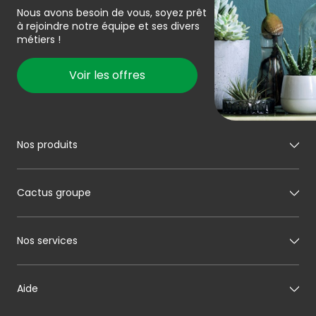
Nous avons besoin de vous, soyez prêt
à rejoindre notre équipe et ses divers
métiers !
Voir les offres
Nos produits
Mon boucher
Cactus groupe
Mon charcutier
Mon boulanger
A propos de Cactus
Nos services
Mon pâtissier
Notre histoire
Mon fromager
Nos engagements
Carte cadeau
Aide
Mon maraîcher
Le sponsoring selon Cactus
Listes cadeaux
Mon poissonnier