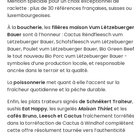
Mention spéciale pour un choix exceptionnel de
raclette : plus de 30 références françaises, suisses ou
luxembourgeoises.
À la
boucherie
, les
filières maison Vum Lëtzebuerge
Bauer
sont à l’honneur : Cactus Rëndfleesch vum
Lëtzebuerger Bauer, Schofsfleesch vum Lëtzebuerger
Bauer, Poulet vum Lëtzebuerger Bauer, Bio Green Beef
le tout nouveau Bio Porc vum Lëtzebuerger Bauer -
symboles d’une production locale, et responsable
ancrée dans le terroir et la qualité.
La
poissonnerie
met quant à elle l’accent sur la
fraîcheur quotidienne et la pêche durable.
Enfin, les plats traiteurs signés
de Schnékert Traiteur
,
sushis
Eat Happy
, les surgelés
Maison Thiriet
, et les
cafés Bruno, Leesch
et
Cactus
fraîchement torréfié
dans la torréfaction de Cactus à Windhof complètent
cette offre résolument tournée vers l’authenticité