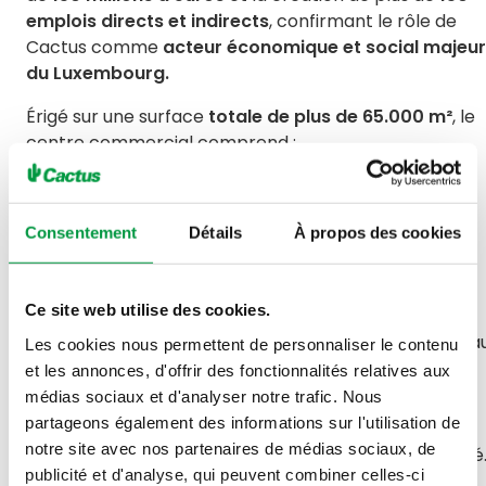
emplois directs et indirects
, confirmant le rôle de
Cactus comme
acteur économique et social majeur
du Luxembourg.
Érigé sur une surface
totale de plus de 65.000 m²
, le
centre commercial comprend :
- un
supermarché
Cactus de 7.000 m² ,
- une
galerie marchande
de 5.000 m² avec 15
Consentement
Détails
À propos des cookies
enseignes,
- un
Drink Shop
de 600 m2,
Ce site web utilise des cookies.
-
800 places de parking
couvertes sur deux niveau
Les cookies nous permettent de personnaliser le contenu
et les annonces, d'offrir des fonctionnalités relatives aux
- et
67 appartements modernes.
médias sociaux et d'analyser notre trafic. Nous
partageons également des informations sur l'utilisation de
Pensé comme un véritable lieu de vie, Cactus Esch-
notre site avec nos partenaires de médias sociaux, de
Lallange conjugue modernité, convivialité et proximité
publicité et d'analyse, qui peuvent combiner celles-ci