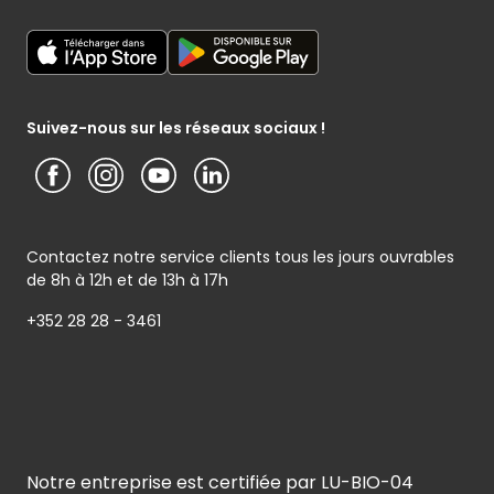
Déclaration générale de Protection des données
Cactus shoppi
Services Postaux
Conditions générales – Site www.cactus.lu
Media / Presse
Service photo
Notice d’information Cactus et Caterman (de Schnékert
Présentation du groupe (PDF)
Service après-vente
Traiteur) - Traitement des données personnelles
Service clients
Conditions générales de garantie
Suivez-nous sur les réseaux sociaux !
Contactez notre service clients tous les jours ouvrables
de 8h à 12h et de 13h à 17h
+352 28 28 - 3461
Notre entreprise est certifiée par LU-BIO-04