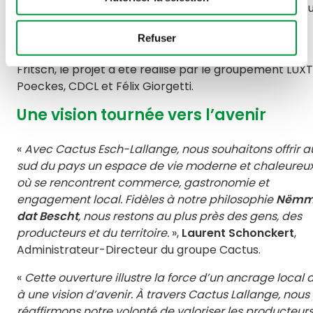
architecturale durable, parfaitement intégrée au tiss
urbain eschois.
Refuser
Conçu par le bureau d’architectes Beiler / François /
Fritsch, le projet a été réalisé par le groupement LUXT
Poeckes, CDCL et Félix Giorgetti.
Une vision tournée vers l’avenir
«
Avec Cactus Esch-Lallange, nous souhaitons offrir a
sud du pays un espace de vie moderne et chaleureux
où se rencontrent commerce, gastronomie et
engagement local. Fidèles à notre philosophie
Nëmm
dat Bescht
, nous restons au plus près des gens, des
producteurs et du territoire.
»,
Laurent Schonckert
,
Administrateur-Directeur du groupe Cactus.
«
Cette ouverture illustre la force d’un ancrage local a
à une vision d’avenir. À travers Cactus Lallange, nous
réaffirmons notre volonté de valoriser les producteur