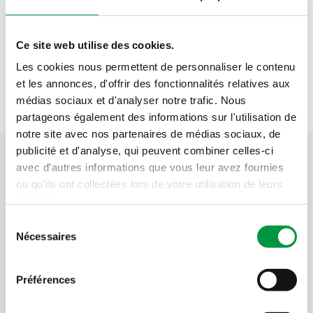
Ce site web utilise des cookies.
Service Après-vente
Les cookies nous permettent de personnaliser le contenu
et les annonces, d'offrir des fonctionnalités relatives aux
médias sociaux et d'analyser notre trafic. Nous
partageons également des informations sur l'utilisation de
notre site avec nos partenaires de médias sociaux, de
publicité et d'analyse, qui peuvent combiner celles-ci
Votre newsletter Cactus
avec d'autres informations que vous leur avez fournies
ou qu'ils ont collectées lors de votre utilisation de leurs
services.
Sélection
Offres, recettes, promotions et offres exclusives en
Nécessaires
avant-première ! Recevez-les dans votre boîte de
du
réception !
consentement
Préférences
Votre
adresse
email