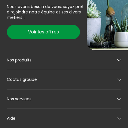
Nous avons besoin de vous, soyez prêt
à rejoindre notre équipe et ses divers
métiers !
Voir les offres
Nos produits
Mon boucher
Cactus groupe
Mon charcutier
Mon boulanger
A propos de Cactus
Nos services
Mon pâtissier
Notre histoire
Mon fromager
Nos engagements
Carte cadeau
Aide
Mon maraîcher
Le sponsoring selon Cactus
Listes cadeaux