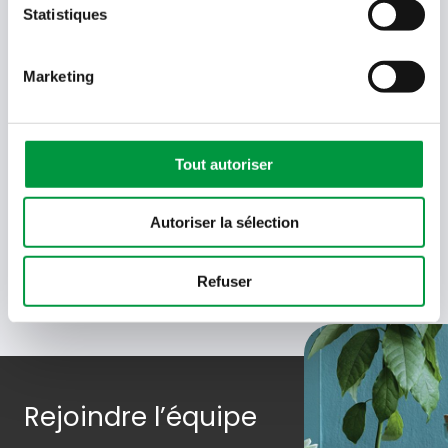
Statistiques
Language
- Sélectionner -
Marketing
Quel code est dans l'image ?
Saisissez les caractères présents
dans l'image.
Tout autoriser
En soumettant votre adresse e-mail, vous acceptez de
recevoir des e-mails de Cactus et acceptez la politique de
données de Cactus.
En savoir plus
Autoriser la sélection
Refuser
Rejoindre l’équipe