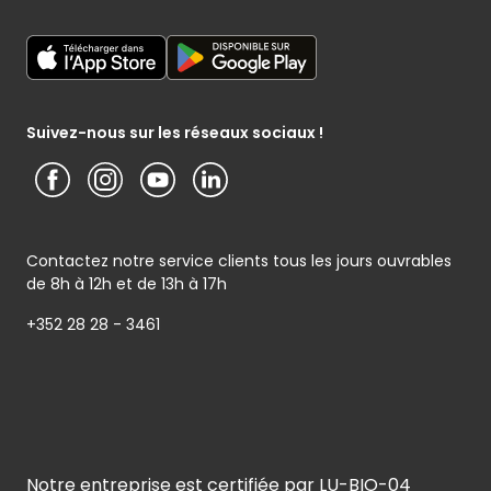
Mon poissonnier
Déclaration générale de Protection des données
Cactus shoppi
Services Postaux
Conditions générales – Site www.cactus.lu
Media / Presse
Service photo
Notice d’information Cactus et Caterman (de Schnékert
Présentation du groupe (PDF)
Service après-vente
Traiteur) - Traitement des données personnelles
Service clients
Conditions générales de garantie
Suivez-nous sur les réseaux sociaux !
Contactez notre service clients tous les jours ouvrables
de 8h à 12h et de 13h à 17h
+352 28 28 - 3461
Notre entreprise est certifiée par LU-BIO-04