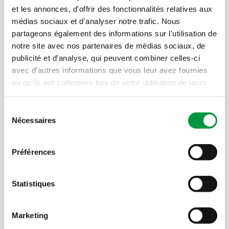
manually in the app.
et les annonces, d'offrir des fonctionnalités relatives aux
médias sociaux et d'analyser notre trafic. Nous
My points balance shows "0". Is that
partageons également des informations sur l'utilisation de
normal?
notre site avec nos partenaires de médias sociaux, de
publicité et d'analyse, qui peuvent combiner celles-ci
No worries: your loyalty card is active and
avec d'autres informations que vous leur avez fournies
functional you can continue collecting points.
ou qu'ils ont collectées lors de votre utilisation de leurs
Your correct points balance will be restored
services.
tomorrow after an automatic data
synchronization.
Sélection
Nécessaires
→ No action is needed on your end.
du
consentement
Préférences
Where did the €5 vouchers go?
New feature: Points are now automatically
Statistiques
converted into euros, ready to be used,
without the need of reaching a minimum
Marketing
threshold, by collecting 500 points first).