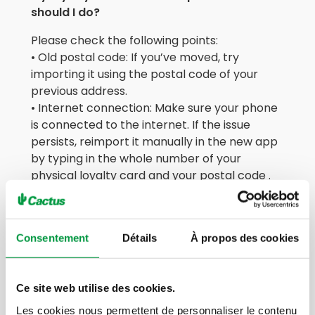
should I do?
Please check the following points:
• Old postal code: If you’ve moved, try
importing it using the postal code of your
previous address.
• Internet connection: Make sure your phone
is connected to the internet. If the issue
persists, reimport it manually in the new app
by typing in the whole number of your
physical loyalty card and your postal code .
I no longer have my physical card. How can
Consentement
Détails
À propos des cookies
I add it to the app
Contact our customer service.
Ce site web utilise des cookies.
→ After verifying your identity, they will
provide a new card number so you can add it
Les cookies nous permettent de personnaliser le contenu