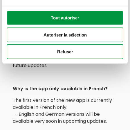
→ More flexibility, more simplicity!
Tout autoriser
My shopping list has disappeared. Why?
Autoriser la sélection
This first version of the app doesn’t transfer
shopping lists from the previous version.
What should you do? → Recreate your lists
Refuser
manually. → They will then be saved for
future updates.
Why is the app only available in French?
The first version of the new app is currently
available in French only.
→ English and German versions will be
available very soon in upcoming updates.